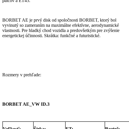
palcov a ET45.
BORBET AE je prvý disk od spoločnosti BORBET, ktorý bol
vyvinutý so zameraním na maximálne efektívne, aerodynamické
vlastnosti. Pre hladký chod vozidla a predovšetkým pre zvýšenie
energetickej účinnosti. Skrátka: funkčné a futuristické.
Rozmery v prehľade:
BORBET AE_VW ID.3
Veľkosť:
Šírka:
ET:
Rozteč: