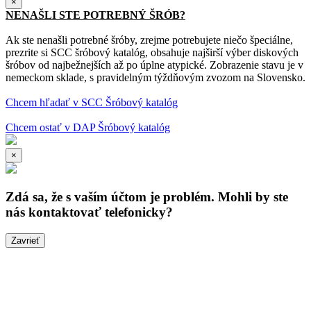
×
NENAŠLI STE POTREBNÝ ŠRÓB?
Ak ste nenašli potrebné šróby, zrejme potrebujete niečo špeciálne,
prezrite si SCC šróbový katalóg, obsahuje najširší výber diskových
šróbov od najbežnejších až po úplne atypické. Zobrazenie stavu je v
nemeckom sklade, s pravidelným týždňovým zvozom na Slovensko.
Chcem hľadať v SCC Šróbový katalóg
Chcem ostať v DAP Šróbový katalóg
×
Zdá sa, že s vaším účtom je problém. Mohli by ste
nás kontaktovať telefonicky?
Zavrieť