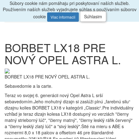
Súbory cookie nám pomáhaju pri poskytovaní naších služieb.
Radi
poradíme, zavolajte
047/4397722
Používením naších služieb vyjadrujete súhlas s používaním súborov
0
Menu
ks
cookie
Súhlasim
Viac informacii
BORBET LX18 PRE
NOVÝ OPEL ASTRA L.
BORBET LX18 PRE NOVÝ OPEL ASTRA L
.
Sebavedomie a la carte.
Teraz vo svojej 6. generácii nový Opel Astra L srší
sebavedomím.Jeho mohutný dizajn si zaslúži plnú „farebnú silu“
dizajnu kolies BORBET LX18 v kategórii „Classic“.Pre individuálny
vzhľad je teraz dizajn kolesa LX18 dostupný vo verziách "čierny
matný strieborný lúč", "čierny matný", "čierny lesklý ráfik červený"
a "čierny lesklý zlatý lúč" a "sivý lesklý".Šité na mieru s ABE s
rozmermi 8,0 x 18 palcov a offsetom 46 pre štandardné
pneumatiky 225/40/R18.So svojimi 10 filigránovými lúčmi