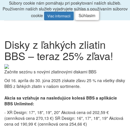
Súbory cookie nám pomáhaju pri poskytovaní naších služieb.
Radi
poradíme, zavolajte
047/4397722
Používením naších služieb vyjadrujete súhlas s používaním súborov
0
Menu
ks
cookie
Súhlasim
Viac informacii
Disky z ľahkých zliatin
BBS – teraz 25% zľava!
Začnite sezónu s novými zliatinovými diskami BBS
Od 16. apríla do 30. júna 2025 získate zľavu 25 % na všetky disky
BBS z ľahkých zliatin v našom sortimente.
Akcia sa vzťahuje na nasledujúce kolesá BBS a aplikácie
BBS Unlimited:
- XR Design: 17", 18", 19", 20" Akciová cena od 202,59 €
(cenníková cena 270,13 €) SR Design: 16", 17", 18", 19" Akciová
cena od 190,99 € (cenníková cena 254,66 €)