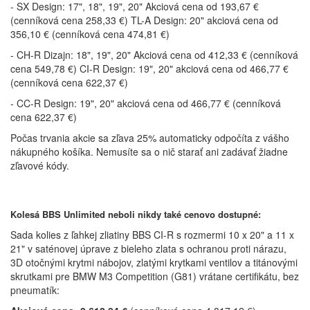
- SX Design: 17", 18", 19", 20" Akciová cena od 193,67 €
(cenníková cena 258,33 €) TL-A Design: 20" akciová cena od
356,10 € (cenníková cena 474,81 €)
- CH-R Dizajn: 18", 19", 20" Akciová cena od 412,33 € (cenníková
cena 549,78 €) CI-R Design: 19", 20" akciová cena od 466,77 €
(cenníková cena 622,37 €)
- CC-R Design: 19", 20" akciová cena od 466,77 € (cenníková
cena 622,37 €)
Počas trvania akcie sa zľava 25% automaticky odpočíta z vášho
nákupného košíka. Nemusíte sa o nič starať ani zadávať žiadne
zľavové kódy.
Kolesá BBS Unlimited neboli nikdy také cenovo dostupné:
Sada kolies z ľahkej zliatiny BBS CI-R s rozmermi 10 x 20" a 11 x
21" v saténovej úprave z bieleho zlata s ochranou proti nárazu,
3D otočnými krytmi nábojov, zlatými krytkami ventilov a titánovými
skrutkami pre BMW M3 Competition (G81) vrátane certifikátu, bez
pneumatík: