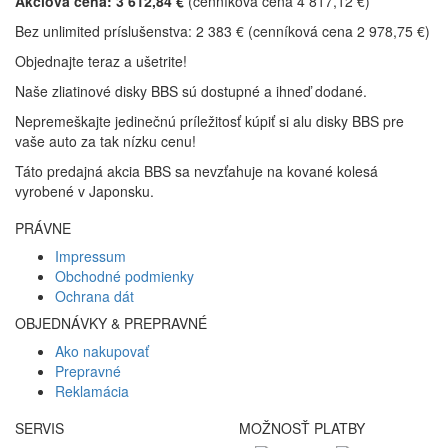
Akciová cena: 3 612,84 €
(cenníková cena 4 817,12 €)
Bez unlimited príslušenstva: 2 383 € (cenníková cena 2 978,75 €)
Objednajte teraz a ušetrite!
Naše zliatinové disky BBS sú dostupné a ihneď dodané.
Nepremeškajte jedinečnú príležitosť kúpiť si alu disky BBS pre
vaše auto za tak nízku cenu!
Táto predajná akcia BBS sa nevzťahuje na kované kolesá
vyrobené v Japonsku.
PRÁVNE
Impressum
Obchodné podmienky
Ochrana dát
OBJEDNÁVKY & PREPRAVNÉ
Ako nakupovať
Prepravné
Reklamácia
SERVIS
MOŽNOSŤ PLATBY