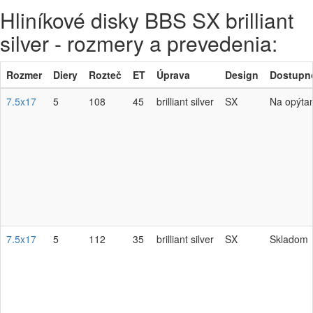
Hliníkové disky BBS SX brilliant
silver - rozmery a prevedenia:
Rozmer
Diery
Rozteč
ET
Úprava
Design
Dostupn
7.5x17
5
108
45
brilliant silver
SX
Na opýta
7.5x17
5
112
35
brilliant silver
SX
Skladom