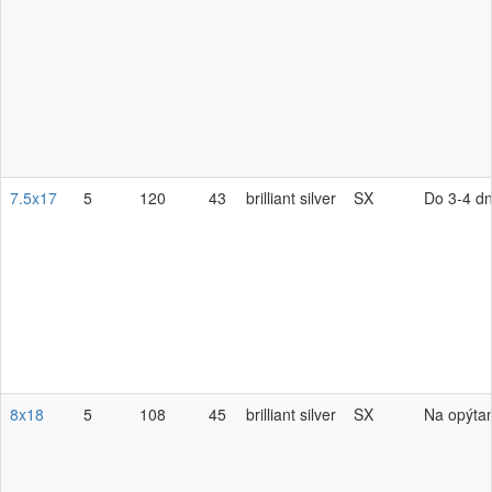
7.5x17
5
120
43
brilliant silver
SX
Do 3-4 dn
8x18
5
108
45
brilliant silver
SX
Na opýta