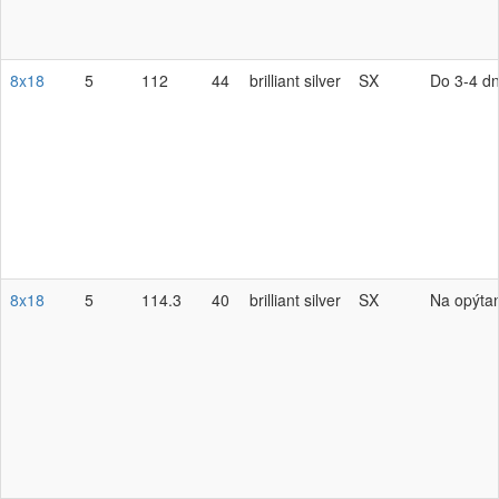
8x18
5
112
44
brilliant silver
SX
Do 3-4 dn
8x18
5
114.3
40
brilliant silver
SX
Na opýta