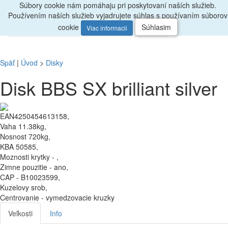
Súbory cookie nám pomáhaju pri poskytovaní naších služieb.
Radi
poradíme, zavolajte
047/4397722
Používením naších služieb vyjadrujete súhlas s používaním súborov
0
Menu
ks
cookie
Súhlasim
Viac informacii
Späť
|
Úvod
>
Disky
Disk BBS SX brilliant silver
EAN4250454613158,
Vaha 11.38kg,
Nosnost 720kg,
KBA 50585,
Moznosti krytky - ,
Zimne pouzitie - ano,
CAP - B10023599,
Kuzelovy srob,
Centrovanie - vymedzovacie kruzky
Veľkosti
Info