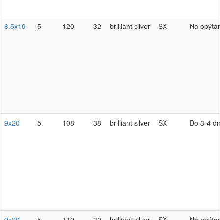
8.5x19
5
120
32
brilliant silver
SX
Na opýta
9x20
5
108
38
brilliant silver
SX
Do 3-4 dn
9x20
5
112
30
brilliant silver
SX
Na opýta