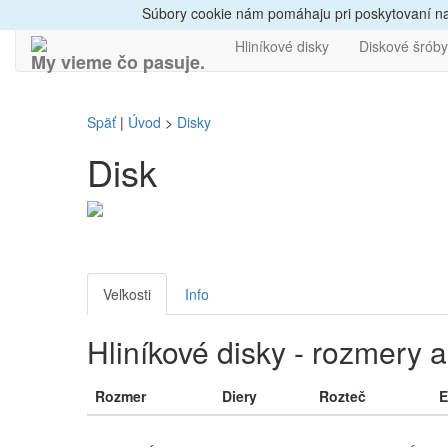
Dovoz do 24h
Radi
Súbory cookie nám pomáhaju pri poskytovaní naš
Hliníkové disky
Diskové šróby
My vieme čo pasuje.
Späť
|
Úvod
>
Disky
Disk
Veľkosti
Info
Hliníkové disky - rozmery 
Rozmer
Diery
Rozteč
E