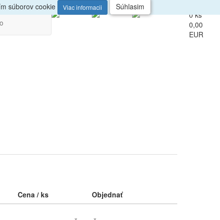
up
Veľkoobchod
ním súborov cookie
Súhlasim
Viac informacii
0 ks
vo
0,00
EUR
Cena / ks
Objednať