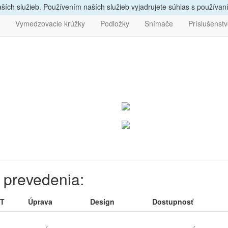
vám
poradíme, zavolajte
nám
047/4397722
Bezpečný nák
ích služieb. Používením naších služieb vyjadrujete súhlas s používa
Vymedzovacie krúžky
Podložky
Snímače
Príslušenst
a prevedenia:
T
Úprava
Design
Dostupnosť