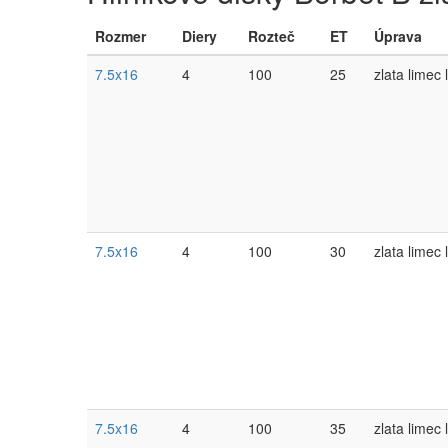
Rozmer
Diery
Rozteč
ET
Úprava
7.5x16
4
100
25
zlata limec 
7.5x16
4
100
30
zlata limec 
7.5x16
4
100
35
zlata limec 