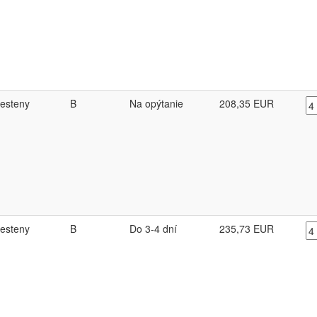
lesteny
B
Na opýtanie
208,35
EUR
lesteny
B
Do 3-4 dní
235,73
EUR