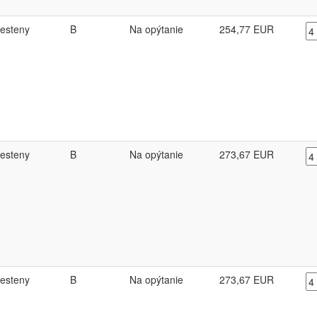
lesteny
B
Na opýtanie
254,77
EUR
lesteny
B
Na opýtanie
273,67
EUR
lesteny
B
Na opýtanie
273,67
EUR