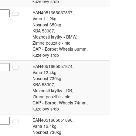
kuzelovy srob
EAN4051665057867,
Vaha 11.2kg,
Nosnost 650kg,
KBA 53087,
Moznosti krytky - BMW,
Zimne pouzitie - nie,
CAP - Borbet Wheels 68mm,
kuzelovy srob
EAN4051665057874,
Vaha 12.4kg,
Nosnost 730kg,
KBA 53307,
Moznosti krytky - DB,
Zimne pouzitie - nie,
CAP - Borbet Wheels 74mm,
kuzelovy srob
EAN4051665051896,
Vaha 12.4kg,
Nosnost 730kg,