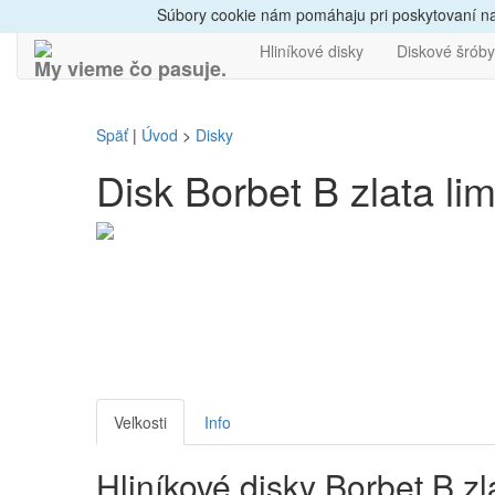
Dovoz do 24h
Radi
Súbory cookie nám pomáhaju pri poskytovaní naš
Hliníkové disky
Diskové šróby
My vieme čo pasuje.
Späť
|
Úvod
>
Disky
Disk Borbet B zlata li
Veľkosti
Info
Hliníkové disky Borbet B zl