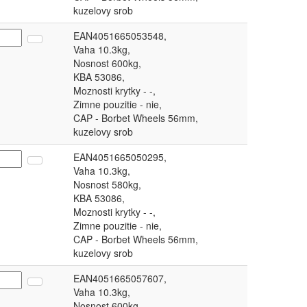
kuzelovy srob
EAN4051665053548,
Vaha 10.3kg,
Nosnost 600kg,
KBA 53086,
Moznosti krytky - -,
Zimne pouzitie - nie,
CAP - Borbet Wheels 56mm,
kuzelovy srob
EAN4051665050295,
Vaha 10.3kg,
Nosnost 580kg,
KBA 53086,
Moznosti krytky - -,
Zimne pouzitie - nie,
CAP - Borbet Wheels 56mm,
kuzelovy srob
EAN4051665057607,
Vaha 10.3kg,
Nosnost 600kg,