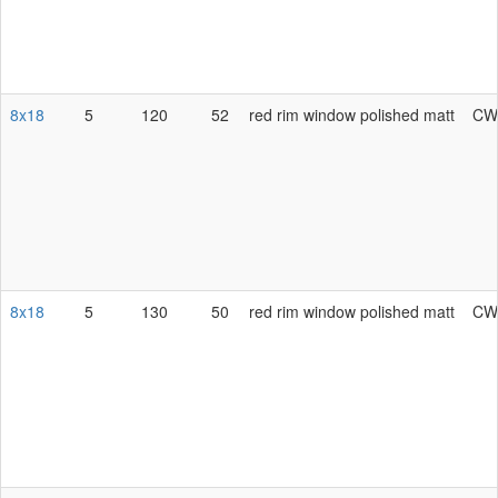
8x18
5
120
52
red rim window polished matt
CW
8x18
5
130
50
red rim window polished matt
CW