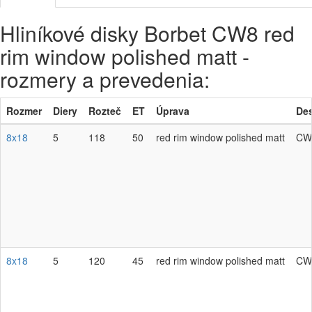
Hliníkové disky Borbet CW8 red
rim window polished matt -
rozmery a prevedenia:
Rozmer
Diery
Rozteč
ET
Úprava
De
8x18
5
118
50
red rim window polished matt
CW
8x18
5
120
45
red rim window polished matt
CW