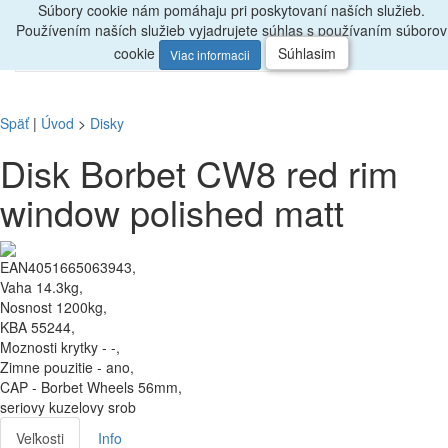
Súbory cookie nám pomáhaju pri poskytovaní naších služieb.
Radi
poradíme, zavolajte
047/4397722
Používením naších služieb vyjadrujete súhlas s používaním súborov
0
Menu
ks
cookie
Súhlasim
Viac informacii
Späť
|
Úvod
>
Disky
Disk Borbet CW8 red rim
window polished matt
EAN4051665063943,
Vaha 14.3kg,
Nosnost 1200kg,
KBA 55244,
Moznosti krytky - -,
Zimne pouzitie - ano,
CAP - Borbet Wheels 56mm,
seriovy kuzelovy srob
Veľkosti
Info