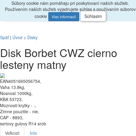
Súbory cookie nám pomáhaju pri poskytovaní naších služieb.
Radi
poradíme, zavolajte
047/4397722
Používením naších služieb vyjadrujete súhlas s používaním súborov
0
Menu
ks
cookie
Súhlasim
Viac informacii
Späť
|
Úvod
>
Disky
Disk Borbet CWZ cierno
lesteny matny
EAN4051665056754,
Vaha 13.8kg,
Nosnost 1000kg,
KBA 53723,
Moznosti krytky - -,
Zimne pouzitie - nie,
CAP - 8893,
seriovy gulovy R14 srob
Veľkosti
Info