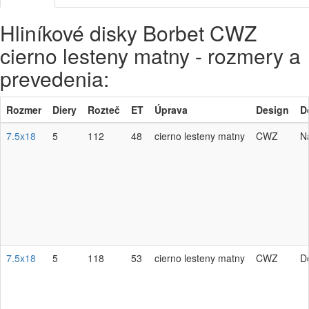
Hliníkové disky Borbet CWZ
cierno lesteny matny - rozmery a
prevedenia:
Rozmer
Diery
Rozteč
ET
Úprava
Design
D
7.5x18
5
112
48
cierno lesteny matny
CWZ
N
7.5x18
5
118
53
cierno lesteny matny
CWZ
D