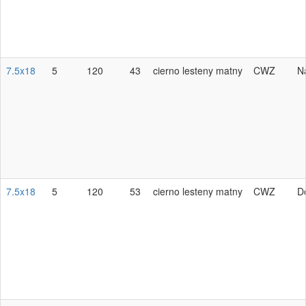
7.5x18
5
120
43
cierno lesteny matny
CWZ
N
7.5x18
5
120
53
cierno lesteny matny
CWZ
D