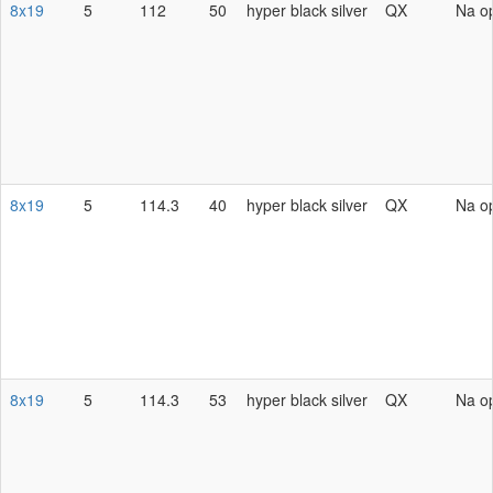
8x19
5
112
50
hyper black silver
QX
Na o
8x19
5
114.3
40
hyper black silver
QX
Na o
8x19
5
114.3
53
hyper black silver
QX
Na o