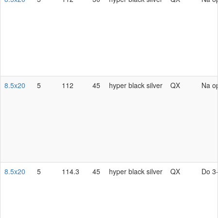
8.5x20
5
112
45
hyper black silver
QX
Na o
8.5x20
5
114.3
45
hyper black silver
QX
Do 3-