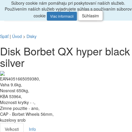
Súbory cookie nám pomáhaju pri poskytovaní naších služieb.
Radi
poradíme, zavolajte
047/4397722
Používením naších služieb vyjadrujete súhlas s používaním súborov
0
Menu
ks
cookie
Súhlasim
Viac informacii
Späť
|
Úvod
>
Disky
Disk Borbet QX hyper black
silver
EAN4051665059380,
Vaha 9.6kg,
Nosnost 650kg,
KBA 53964,
Moznosti krytky - -,
Zimne pouzitie - ano,
CAP - Borbet Wheels 56mm,
kuzelovy srob
Veľkosti
Info