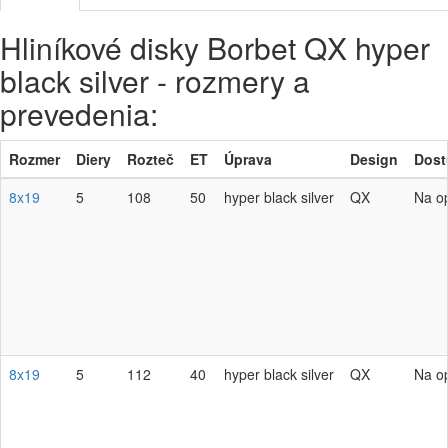
Hliníkové disky Borbet QX hyper
black silver - rozmery a
prevedenia:
Rozmer
Diery
Rozteč
ET
Úprava
Design
Dost
8x19
5
108
50
hyper black silver
QX
Na o
8x19
5
112
40
hyper black silver
QX
Na o