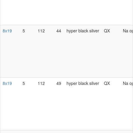
8x19
5
112
44
hyper black silver
QX
Na o
8x19
5
112
49
hyper black silver
QX
Na o