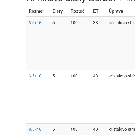
Rozmer
Diery
Rozteč
ET
Úprava
6.5x16
5
100
38
kristalovo str
6.5x16
5
100
43
kristalovo str
6.5x16
5
108
40
kristalovo str