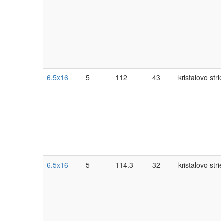
6.5x16
5
112
43
kristalovo str
6.5x16
5
114.3
32
kristalovo str