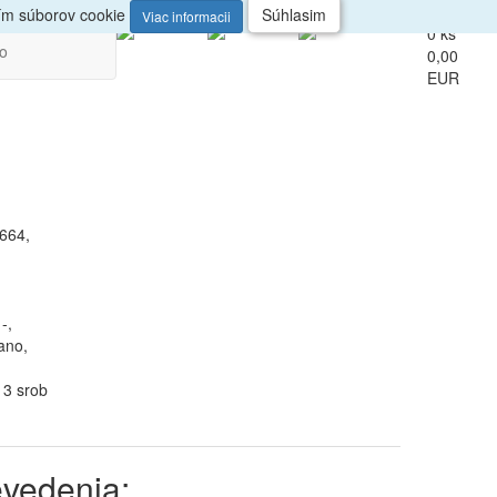
up
Veľkoobchod
ním súborov cookie
Súhlasim
Viac informacii
0 ks
vo
0,00
EUR
664,
-,
ano,
13 srob
evedenia: