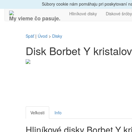
Dovoz do 24h
Radi
Súbory cookie nám pomáhaju pri poskytovaní naš
Hliníkové disky
Diskové šróby
My vieme čo pasuje.
Späť
|
Úvod
>
Disky
Disk Borbet Y kristalov
Veľkosti
Info
Hliníkové disky Borbet Y kr