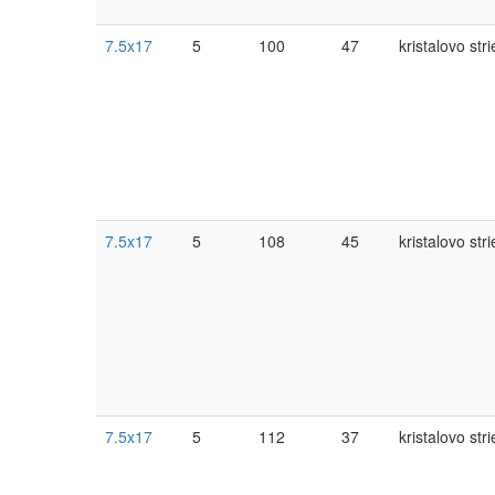
7.5x17
5
100
47
kristalovo str
7.5x17
5
108
45
kristalovo str
7.5x17
5
112
37
kristalovo str