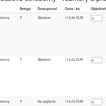
Design
Dostupnosť
Cena / ks
Objednať
ieborny
Y
Skladom
110,90
EUR
ieborny
Y
Skladom
113,02
EUR
ieborny
Y
Na opýtanie
112,03
EUR