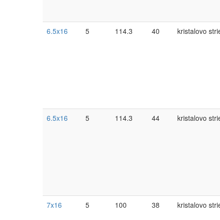
6.5x16
5
114.3
40
kristalovo str
6.5x16
5
114.3
44
kristalovo str
7x16
5
100
38
kristalovo str