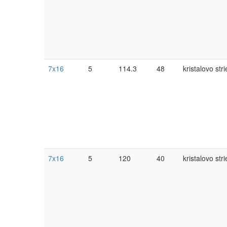
7x16
5
114.3
48
kristalovo str
7x16
5
120
40
kristalovo str