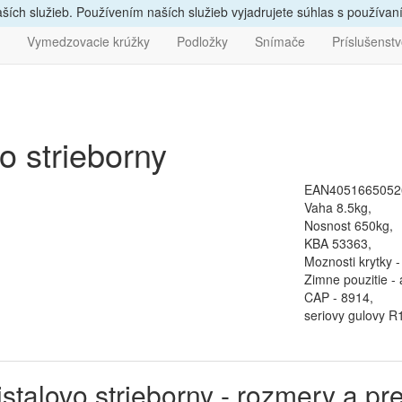
vám
poradíme, zavolajte
nám
047/4397722
Bezpečný nák
ích služieb. Používením naších služieb vyjadrujete súhlas s používa
Vymedzovacie krúžky
Podložky
Snímače
Príslušenst
o strieborny
EAN4051665052
Vaha 8.5kg,
Nosnost 650kg,
KBA 53363,
Moznosti krytky - 
Zimne pouzitie - 
CAP - 8914,
seriovy gulovy R
istalovo strieborny - rozmery a pr