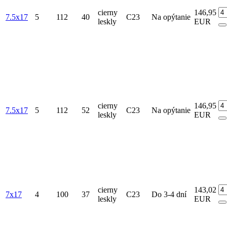
cierny
146,95
7.5x17
5
112
40
C23
Na opýtanie
leskly
EUR
cierny
146,95
7.5x17
5
112
52
C23
Na opýtanie
leskly
EUR
cierny
143,02
7x17
4
100
37
C23
Do 3-4 dní
leskly
EUR