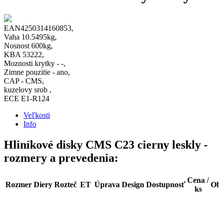
EAN4250314160853,
Vaha 10.5495kg,
Nosnost 600kg,
KBA 53222,
Moznosti krytky - -,
Zimne pouzitie - ano,
CAP - CMS,
kuzelovy srob ,
ECE E1-R124
Veľkosti
Info
Hliníkové disky CMS C23 cierny leskly -
rozmery a prevedenia:
Cena /
Rozmer
Diery
Rozteč
ET
Úprava
Design
Dostupnosť
Ob
ks