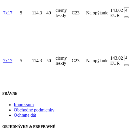
cierny
143,02
7x17
5
114.3
49
C23
Na opýtanie
leskly
EUR
cierny
143,02
7x17
5
114.3
50
C23
Na opýtanie
leskly
EUR
PRÁVNE
Impressum
Obchodné podmienky
Ochrana dát
OBJEDNÁVKY & PREPRAVNÉ