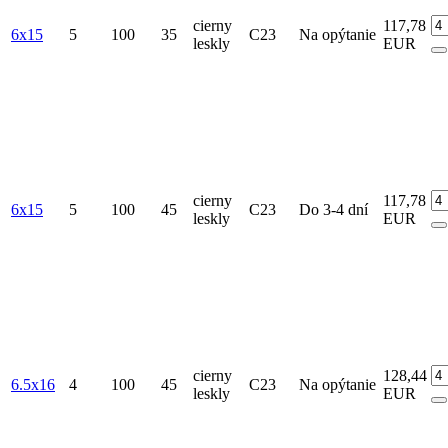
cierny
117,78
6x15
5
100
35
C23
Na opýtanie
leskly
EUR
cierny
117,78
6x15
5
100
45
C23
Do 3-4 dní
leskly
EUR
cierny
128,44
6.5x16
4
100
45
C23
Na opýtanie
leskly
EUR