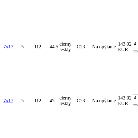
cierny
143,02
7x17
5
112
44.5
C23
Na opýtanie
leskly
EUR
cierny
143,02
7x17
5
112
45
C23
Na opýtanie
leskly
EUR