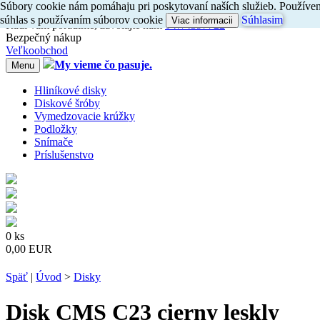
Súbory cookie nám pomáhaju pri poskytovaní naších služieb. Používení
Dovoz do 24h
súhlas s používaním súborov cookie
Súhlasim
Viac informacii
Radi
vám
poradíme, zavolajte
nám
047/4397722
Bezpečný nákup
Veľkoobchod
My vieme čo pasuje.
Menu
Hliníkové disky
Diskové šróby
Vymedzovacie krúžky
Podložky
Snímače
Príslušenstvo
0 ks
0,00 EUR
Späť
|
Úvod
>
Disky
Disk CMS C23 cierny leskly