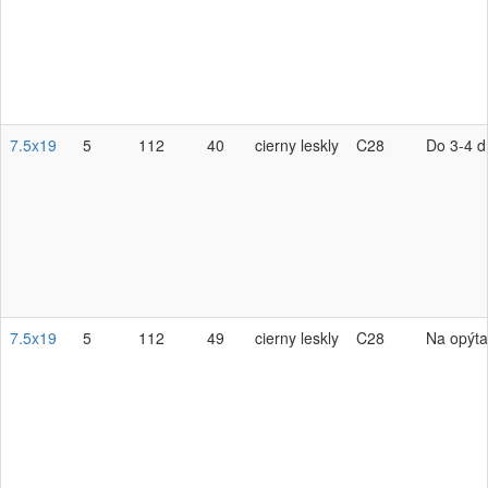
7.5x19
5
112
40
cierny leskly
C28
Do 3-4 d
7.5x19
5
112
49
cierny leskly
C28
Na opýta