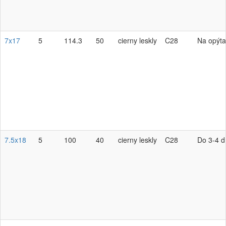
7x17
5
114.3
50
cierny leskly
C28
Na opýta
7.5x18
5
100
40
cierny leskly
C28
Do 3-4 d