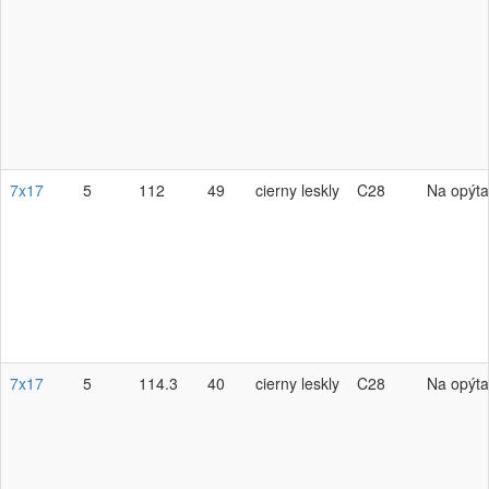
7x17
5
112
49
cierny leskly
C28
Na opýta
7x17
5
114.3
40
cierny leskly
C28
Na opýta