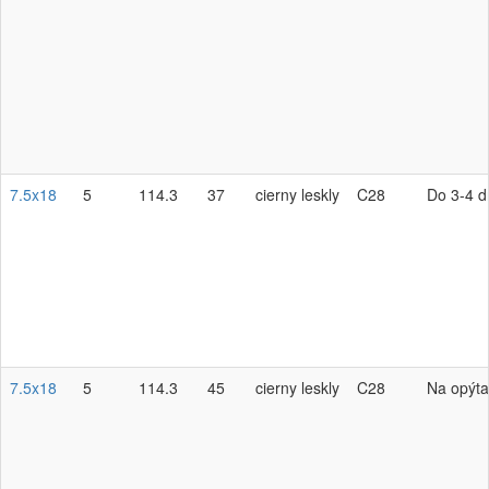
7.5x18
5
114.3
37
cierny leskly
C28
Do 3-4 d
7.5x18
5
114.3
45
cierny leskly
C28
Na opýta