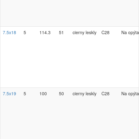
7.5x18
5
114.3
51
cierny leskly
C28
Na opýta
7.5x19
5
100
50
cierny leskly
C28
Na opýta