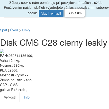
Súbory cookie nám pomáhaju pri poskytovaní naších služieb.
Radi
poradíme, zavolajte
047/4397722
Používením naších služieb vyjadrujete súhlas s používaním súborov
0
Menu
ks
cookie
Súhlasim
Viac informacii
Späť
|
Úvod
>
Disky
Disk CMS C28 cierny leskly
EAN4250314136100,
Vaha 12.4kg,
Nosnost 690kg,
KBA 52366,
Moznosti krytky - -,
Zimne pouzitie - ano,
CAP - CMS,
gulove R13 srob ,
Veľkosti
Info