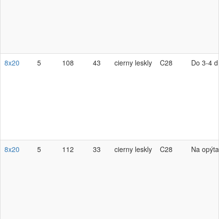
8x20
5
108
43
cierny leskly
C28
Do 3-4 d
8x20
5
112
33
cierny leskly
C28
Na opýta