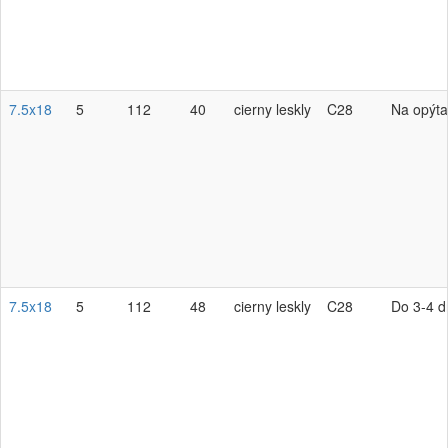
7.5x18
5
112
40
cierny leskly
C28
Na opýta
7.5x18
5
112
48
cierny leskly
C28
Do 3-4 d