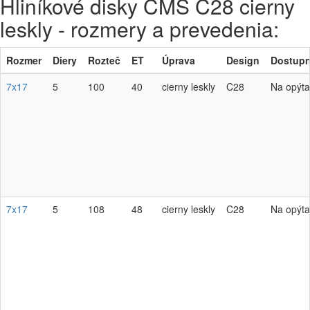
Hliníkové disky CMS C28 cierny
leskly - rozmery a prevedenia:
Rozmer
Diery
Rozteč
ET
Úprava
Design
Dostupn
7x17
5
100
40
cierny leskly
C28
Na opýta
7x17
5
108
48
cierny leskly
C28
Na opýta