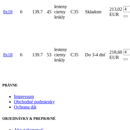
lesteny
213,02
8x18
6
139.7
45
cierny
C35
Skladom
EUR
leskly
lesteny
218,60
8x18
6
139.7
53
cierny
C35
Do 3-4 dní
EUR
leskly
PRÁVNE
Impressum
Obchodné podmienky
Ochrana dát
OBJEDNÁVKY & PREPRAVNÉ
Ako nakupovať