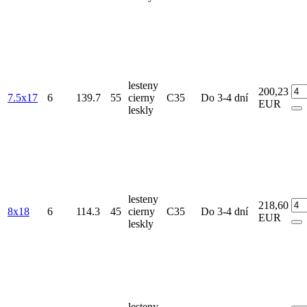
lesteny
200,23
7.5x17
6
139.7
55
cierny
C35
Do 3-4 dní
EUR
leskly
lesteny
218,60
8x18
6
114.3
45
cierny
C35
Do 3-4 dní
EUR
leskly
lesteny