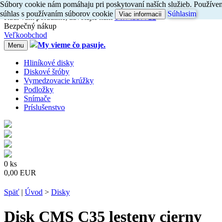
Súbory cookie nám pomáhaju pri poskytovaní naších služieb. Používení
Dovoz do 24h
súhlas s používaním súborov cookie
Súhlasim
Viac informacii
Radi
vám
poradíme, zavolajte
nám
047/4397722
Bezpečný nákup
Veľkoobchod
My vieme čo pasuje.
Menu
Hliníkové disky
Diskové šróby
Vymedzovacie krúžky
Podložky
Snímače
Príslušenstvo
0 ks
0,00 EUR
Späť
|
Úvod
>
Disky
Disk CMS C35 lesteny cierny