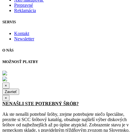
Prepravné
Reklamácia
SERVIS
Kontakt
Newsletter
O NÁS
MOŽNOSŤ PLATBY
×
Zavrieť
×
NENAŠLI STE POTREBNÝ ŠRÓB?
Ak ste nenašli potrebné šróby, zrejme potrebujete niečo špeciálne,
prezrite si SCC šróbový katalóg, obsahuje najširší výber diskových
šróbov od najbežnejších až po úplne atypické. Zobrazenie stavu je v
nemeckom sklade, s pravidelným týždňovým zvozom na Slovensko.