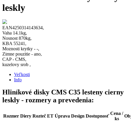
leskly
EAN4250314143634,
Vaha 14.1kg,
Nosnost 870kg,
KBA 55241,
Moznosti krytky - -,
Zimne pouzitie - ano,
CAP - CMS,
kuzelovy srob ,
Veľkosti
Info
Hliníkové disky CMS C35 lesteny cierny
leskly - rozmery a prevedenia:
Cena /
Rozmer
Diery
Rozteč
ET
Úprava
Design
Dostupnosť
Ob
ks