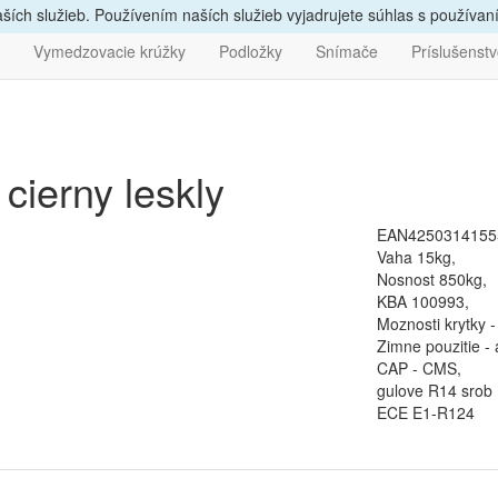
vám
poradíme, zavolajte
nám
047/4397722
Bezpečný nák
ích služieb. Používením naších služieb vyjadrujete súhlas s používa
Vymedzovacie krúžky
Podložky
Snímače
Príslušenst
cierny leskly
EAN4250314155
Vaha 15kg,
Nosnost 850kg,
KBA 100993,
Moznosti krytky 
Zimne pouzitie - 
CAP - CMS,
gulove R14 srob 
ECE E1-R124