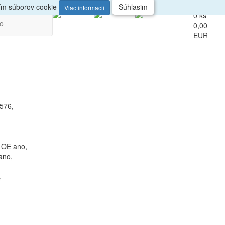
up
Veľkoobchod
ním súborov cookie
Súhlasim
Viac informacii
0 ks
vo
0,00
EUR
576,
- OE ano,
ano,
,