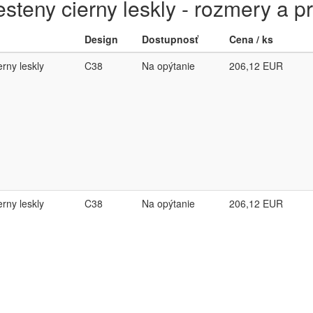
steny cierny leskly - rozmery a p
Design
Dostupnosť
Cena / ks
erny leskly
C38
Na opýtanie
206,12
EUR
erny leskly
C38
Na opýtanie
206,12
EUR