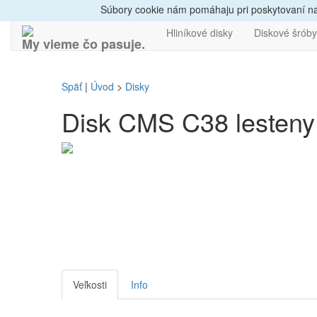
Dovoz do 24h
Radi
Súbory cookie nám pomáhaju pri poskytovaní naš
Hliníkové disky
Diskové šróby
My vieme čo pasuje.
Späť
|
Úvod
>
Disky
Disk CMS C38 lesteny 
Veľkosti
Info