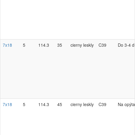
7x18
5
114.3
35
cierny leskly
C39
Do 3-4 d
7x18
5
114.3
45
cierny leskly
C39
Na opýta