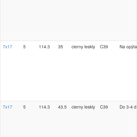
7x17
5
114.3
35
cierny leskly
C39
Na opýta
7x17
5
114.3
43.5
cierny leskly
C39
Do 3-4 d