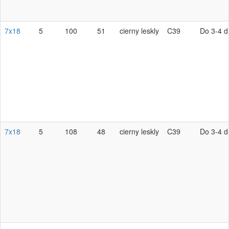
7x18
5
100
51
cierny leskly
C39
Do 3-4 d
7x18
5
108
48
cierny leskly
C39
Do 3-4 d