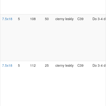
7.5x18
5
108
50
cierny leskly
C39
Do 3-4 d
7.5x18
5
112
25
cierny leskly
C39
Do 3-4 d