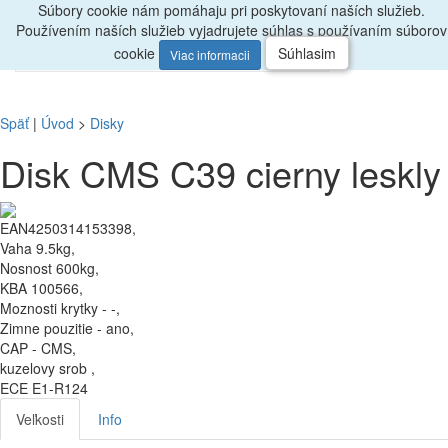
Súbory cookie nám pomáhaju pri poskytovaní naších služieb.
Radi
poradíme, zavolajte
047/4397722
Používením naších služieb vyjadrujete súhlas s používaním súborov
0
Menu
ks
cookie
Súhlasim
Viac informacii
Späť
|
Úvod
>
Disky
Disk CMS C39 cierny leskly
EAN4250314153398,
Vaha 9.5kg,
Nosnost 600kg,
KBA 100566,
Moznosti krytky - -,
Zimne pouzitie - ano,
CAP - CMS,
kuzelovy srob ,
ECE E1-R124
Veľkosti
Info