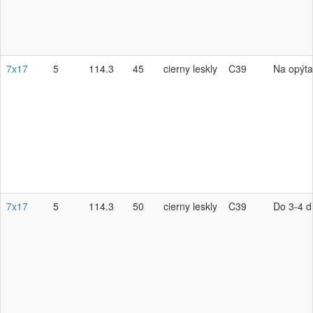
7x17
5
114.3
45
cierny leskly
C39
Na opýta
7x17
5
114.3
50
cierny leskly
C39
Do 3-4 d