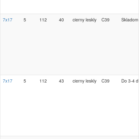
7x17
5
112
40
cierny leskly
C39
Skladom
7x17
5
112
43
cierny leskly
C39
Do 3-4 d