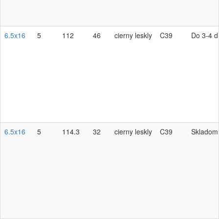
6.5x16
5
112
46
cierny leskly
C39
Do 3-4 d
6.5x16
5
114.3
32
cierny leskly
C39
Skladom