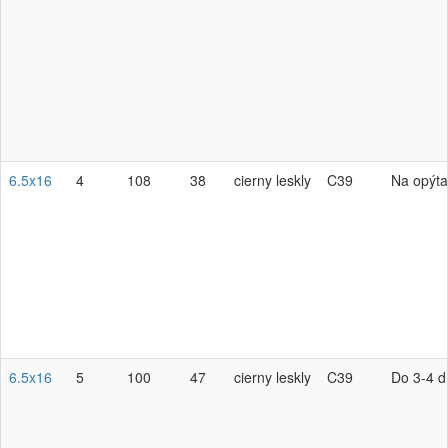
6.5x16
4
108
38
cierny leskly
C39
Na opýta
6.5x16
5
100
47
cierny leskly
C39
Do 3-4 d