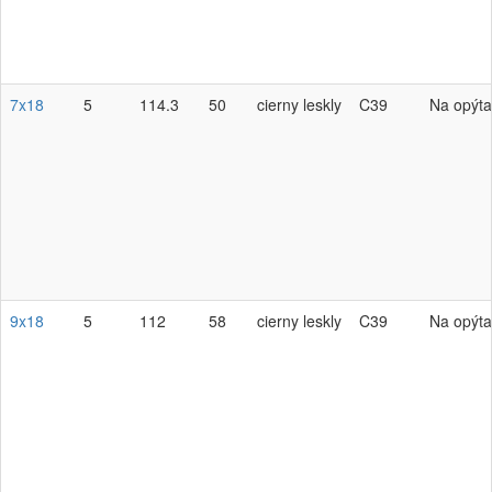
7x18
5
114.3
50
cierny leskly
C39
Na opýta
9x18
5
112
58
cierny leskly
C39
Na opýta