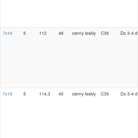
7x16
5
112
48
cierny leskly
C39
Do 3-4 d
7x16
5
114.3
40
cierny leskly
C39
Do 3-4 d