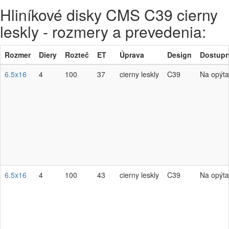
Hliníkové disky CMS C39 cierny
leskly - rozmery a prevedenia:
Rozmer
Diery
Rozteč
ET
Úprava
Design
Dostupn
6.5x16
4
100
37
cierny leskly
C39
Na opýta
6.5x16
4
100
43
cierny leskly
C39
Na opýta