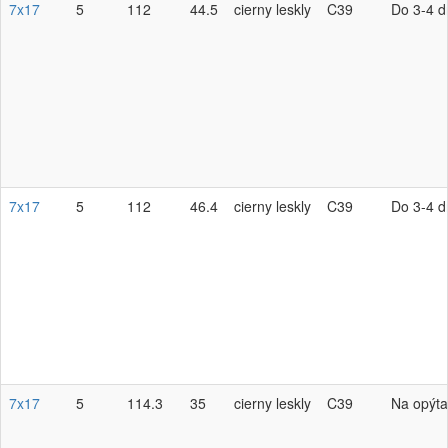
7x17
5
112
44.5
cierny leskly
C39
Do 3-4 d
7x17
5
112
46.4
cierny leskly
C39
Do 3-4 d
7x17
5
114.3
35
cierny leskly
C39
Na opýta