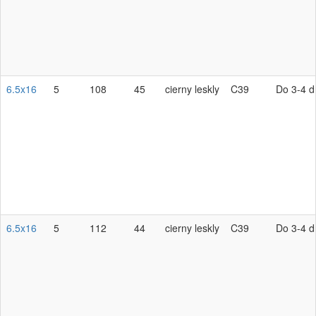
6.5x16
5
108
45
cierny leskly
C39
Do 3-4 d
6.5x16
5
112
44
cierny leskly
C39
Do 3-4 d