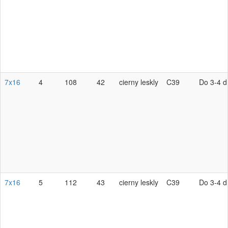
7x16
4
108
42
cierny leskly
C39
Do 3-4 d
7x16
5
112
43
cierny leskly
C39
Do 3-4 d