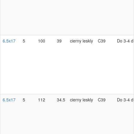
6.5x17
5
100
39
cierny leskly
C39
Do 3-4 d
6.5x17
5
112
34.5
cierny leskly
C39
Do 3-4 d