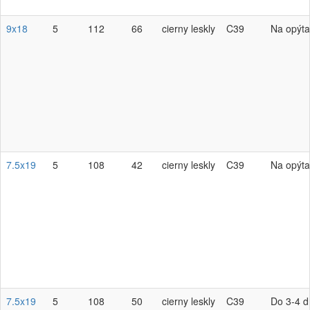
9x18
5
112
66
cierny leskly
C39
Na opýta
7.5x19
5
108
42
cierny leskly
C39
Na opýta
7.5x19
5
108
50
cierny leskly
C39
Do 3-4 d