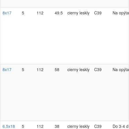
8x17
5
112
49.5
cierny leskly
C39
Na opýta
8x17
5
112
58
cierny leskly
C39
Na opýta
6.5x18
5
112
38
cierny leskly
C39
Do 3-4 d