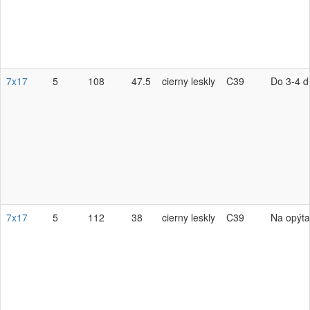
7x17
5
108
47.5
cierny leskly
C39
Do 3-4 d
7x17
5
112
38
cierny leskly
C39
Na opýta