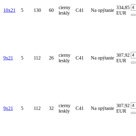
cierny
334,85
10x21
5
130
60
C41
Na opýtanie
leskly
EUR
cierny
307,92
9x21
5
112
26
C41
Na opýtanie
leskly
EUR
cierny
307,92
9x21
5
112
32
C41
Na opýtanie
leskly
EUR