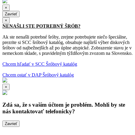
×
Zavrieť
×
NENAŠLI STE POTREBNÝ ŠRÓB?
Ak ste nenašli potrebné šróby, zrejme potrebujete niečo špeciálne,
prezrite si SCC šróbový katalóg, obsahuje najširší výber diskových
šróbov od najbežnejších až po úplne atypické. Zobrazenie stavu je v
nemeckom sklade, s pravidelným týždňovým zvozom na Slovensko.
Chcem hľadať v SCC Šróbový katalóg
Chcem ostať v DAP Šróbový katalóg
×
Zdá sa, že s vaším účtom je problém. Mohli by ste
nás kontaktovať telefonicky?
Zavrieť