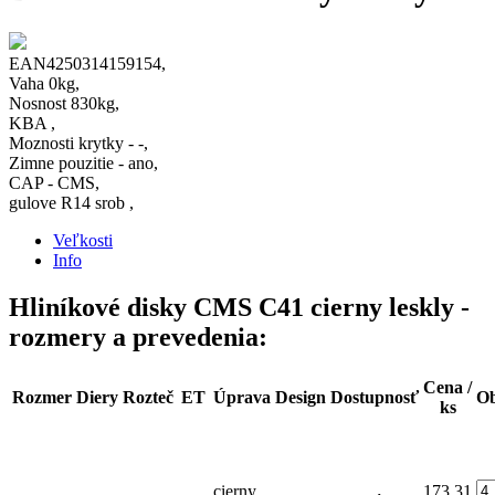
EAN4250314159154,
Vaha 0kg,
Nosnost 830kg,
KBA ,
Moznosti krytky - -,
Zimne pouzitie - ano,
CAP - CMS,
gulove R14 srob ,
Veľkosti
Info
Hliníkové disky CMS C41 cierny leskly -
rozmery a prevedenia:
Cena /
Rozmer
Diery
Rozteč
ET
Úprava
Design
Dostupnosť
Ob
ks
cierny
173,31