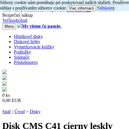
Súbory cookie nám pomáhaju pri poskytovaní naších služieb. Používení
Dovoz do 24h
súhlas s používaním súborov cookie
Súhlasim
Viac informacii
Radi
vám
poradíme, zavolajte
nám
047/4397722
Bezpečný nákup
Veľkoobchod
My vieme čo pasuje.
Menu
Hliníkové disky
Diskové šróby
Vymedzovacie krúžky
Podložky
Snímače
Príslušenstvo
0 ks
0,00 EUR
Späť
|
Úvod
>
Disky
Disk CMS C41 cierny leskly