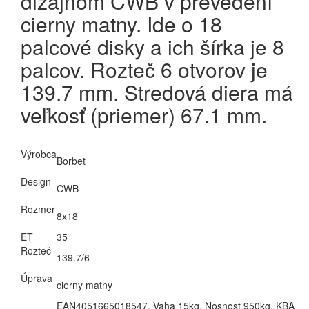
dizajnom CWB v prevedení
cierny matny. Ide o 18
palcové disky a ich šírka je 8
palcov. Rozteč 6 otvorov je
139.7 mm. Stredová diera má
veľkosť (priemer) 67.1 mm.
Výrobca
Borbet
Design
CWB
Rozmer
8x18
ET
35
Rozteč
139.7/6
Úprava
cierny matny
EAN4051665018547, Vaha 15kg, Nosnost 950kg, KBA