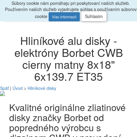
Súbory cookie nám pomáhaju pri poskytovaní naších služieb.
Radi
poradíme, zavolajte
047/4397722
Používením naších služieb vyjadrujete súhlas s používaním súborov
0
Menu
ks
cookie
Súhlasim
Viac informacii
Hliníkové alu disky -
elektróny Borbet CWB
cierny matny 8x18"
6x139.7 ET35
Späť
|
Úvod
>
Hliníkové disky
Kvalitné originálne zliatinové
disky značky Borbet od
popredného výrobcu s