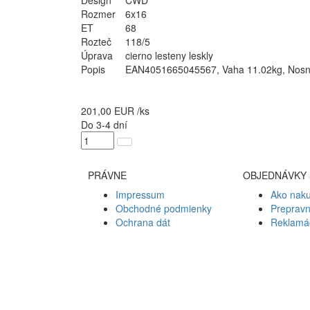
Design
CWD
Rozmer
6x16
ET
68
Rozteč
118/5
Úprava
cierno lesteny leskly
Popis
EAN4051665045567, Vaha 11.02kg, Nosnost
201,00
EUR
/ks
Do 3-4 dní
PRÁVNE
OBJEDNÁVKY 
Impressum
Ako nak
Obchodné podmienky
Preprav
Ochrana dát
Reklamá