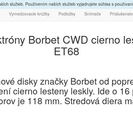
vám
poradíme, zavolajte
nám
047/4397722
Bezpečný nák
ích služieb. Používením naších služieb vyjadrujete súhlas s používa
Vymedzovacie krúžky
Podložky
Snímače
Príslušenst
ektróny Borbet CWD cierno l
ET68
tinové disky značky Borbet od pop
 cierno lesteny leskly. Ide o 16 p
vorov je 118 mm. Stredová diera m