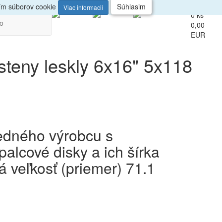
up
Veľkoobchod
ním súborov cookie
Súhlasim
Viac informacii
0 ks
vo
0,00
EUR
esteny leskly 6x16" 5x118
redného výrobcu s
alcové disky a ich šírka
á veľkosť (priemer) 71.1