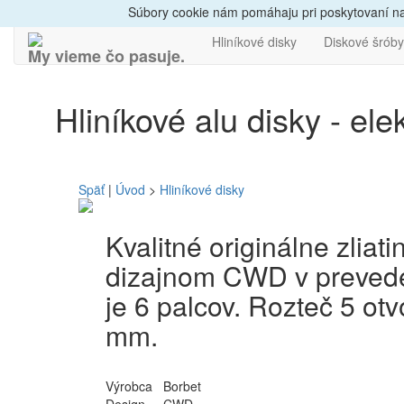
Dovoz do 24h
Radi
Súbory cookie nám pomáhaju pri poskytovaní naš
Hliníkové disky
Diskové šróby
My vieme čo pasuje.
Hliníkové alu disky - el
Späť
|
Úvod
>
Hliníkové disky
Kvalitné originálne zlia
dizajnom CWD v prevedení
je 6 palcov. Rozteč 5 ot
mm.
Výrobca
Borbet