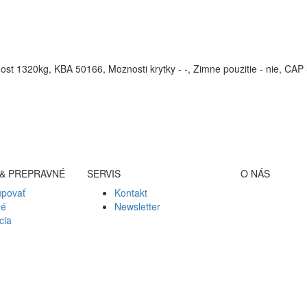
 1320kg, KBA 50166, Moznosti krytky - -, Zimne pouzitie - nie, CAP 
& PREPRAVNÉ
SERVIS
O NÁS
upovať
Kontakt
né
Newsletter
cia