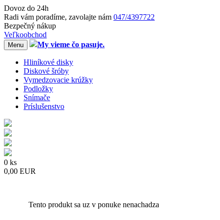
Dovoz do 24h
Radi
vám
poradíme, zavolajte
nám
047/4397722
Bezpečný nákup
Veľkoobchod
My vieme čo pasuje.
Menu
Hliníkové disky
Diskové šróby
Vymedzovacie krúžky
Podložky
Snímače
Príslušenstvo
0 ks
0,00 EUR
Tento produkt sa uz v ponuke nenachadza