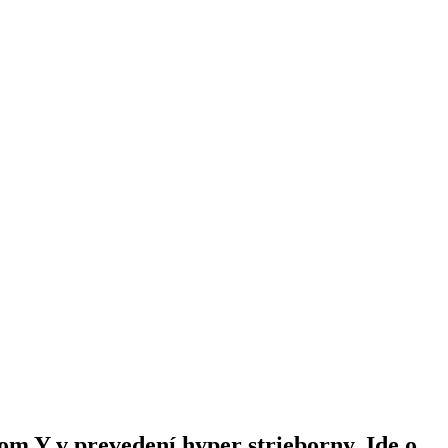
om Y v prevedení hyper strieborny. Ide o