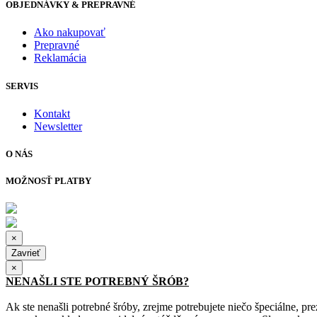
OBJEDNÁVKY & PREPRAVNÉ
Ako nakupovať
Prepravné
Reklamácia
SERVIS
Kontakt
Newsletter
O NÁS
MOŽNOSŤ PLATBY
×
Zavrieť
×
NENAŠLI STE POTREBNÝ ŠRÓB?
Ak ste nenašli potrebné šróby, zrejme potrebujete niečo špeciálne, pr