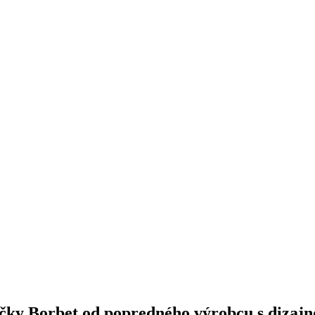
načky Borbet od popredného výrobcu s dizajn