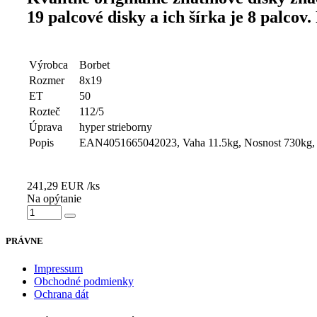
19 palcové disky a ich šírka je 8 palco
Výrobca
Borbet
Rozmer
8x19
ET
50
Rozteč
112/5
Úprava
hyper strieborny
Popis
EAN4051665042023, Vaha 11.5kg, Nosnost 730kg, KB
241,29
EUR
/ks
Na opýtanie
PRÁVNE
Impressum
Obchodné podmienky
Ochrana dát