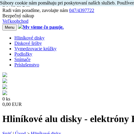
Súbory cookie nám pomáhaju pri poskytovaní naších služieb. Používen
Dovoz do 24h
Radi
vám
poradíme, zavolajte
nám
047/4397722
Bezpečný nákup
Veľkoobchod
My vieme čo pasuje.
Menu
Hliníkové disky
Diskové šróby
Vymedzovacie krúžky
Podložky
Snímače
Príslušenstvo
0 ks
0,00 EUR
Hliníkové alu disky - elektróny
Späť
|
Úvod
>
Hliníkové disky