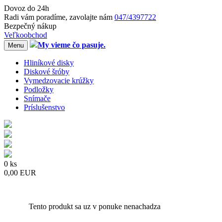
Dovoz do 24h
Radi
vám
poradíme, zavolajte
nám
047/4397722
Bezpečný nákup
Veľkoobchod
My vieme čo pasuje.
Menu
Hliníkové disky
Diskové šróby
Vymedzovacie krúžky
Podložky
Snímače
Príslušenstvo
0 ks
0,00 EUR
Tento produkt sa uz v ponuke nenachadza