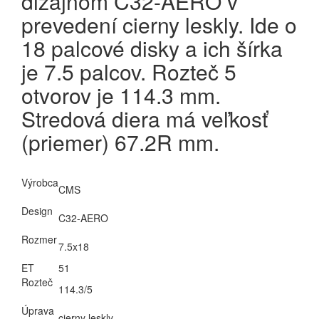
dizajnom C32-AERO v
prevedení cierny leskly. Ide o
18 palcové disky a ich šírka
je 7.5 palcov. Rozteč 5
otvorov je 114.3 mm.
Stredová diera má veľkosť
(priemer) 67.2R mm.
Výrobca
CMS
Design
C32-AERO
Rozmer
7.5x18
ET
51
Rozteč
114.3/5
Úprava
cierny leskly