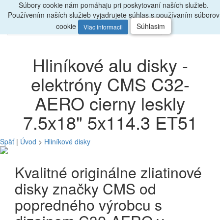
Súbory cookie nám pomáhaju pri poskytovaní naších služieb.
Radi
poradíme, zavolajte
047/4397722
Používením naších služieb vyjadrujete súhlas s používaním súborov
0
Menu
ks
cookie
Súhlasim
Viac informacii
Hliníkové alu disky -
elektróny CMS C32-
AERO cierny leskly
7.5x18" 5x114.3 ET51
Späť
|
Úvod
>
Hliníkové disky
Kvalitné originálne zliatinové
disky značky CMS od
popredného výrobcu s