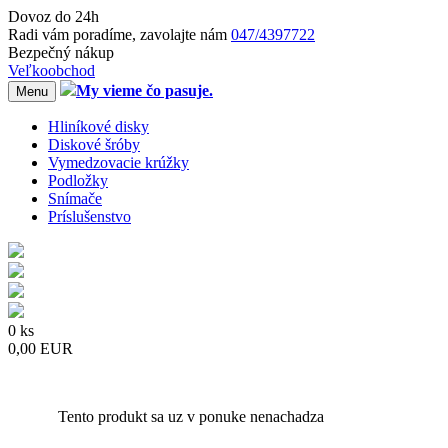
Dovoz do 24h
Radi
vám
poradíme, zavolajte
nám
047/4397722
Bezpečný nákup
Veľkoobchod
My vieme čo pasuje.
Menu
Hliníkové disky
Diskové šróby
Vymedzovacie krúžky
Podložky
Snímače
Príslušenstvo
0 ks
0,00 EUR
Tento produkt sa uz v ponuke nenachadza