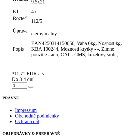
9.5x21
ET
45
Rozteč
112/5
Úprava
cierny matny
EAN4250314150656, Vaha 0kg, Nosnost kg,
Popis
KBA 100244, Moznosti krytky - -, Zimne
pouzitie - ano, CAP - CMS, kuzelovy srob ,
311,71
EUR
/ks
Do 3-4 dní
PRÁVNE
Impressum
Obchodné podmienky
Ochrana dát
OBJEDNÁVKY & PREPRAVNÉ