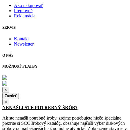
Ako nakupovať
Prepravné
Reklamácia
SERVIS
Kontakt
Newsletter
O NÁS
MOŽNOSŤ PLATBY
×
Zavrieť
×
NENAŠLI STE POTREBNÝ ŠRÓB?
Ak ste nenašli potrebné šróby, zrejme potrebujete niečo špeciálne,
prezrite si SCC šróbový katalóg, obsahuje najširší výber diskových
šróbov od najbežnejších až po úplne atypické. Zobrazenie stavu je v