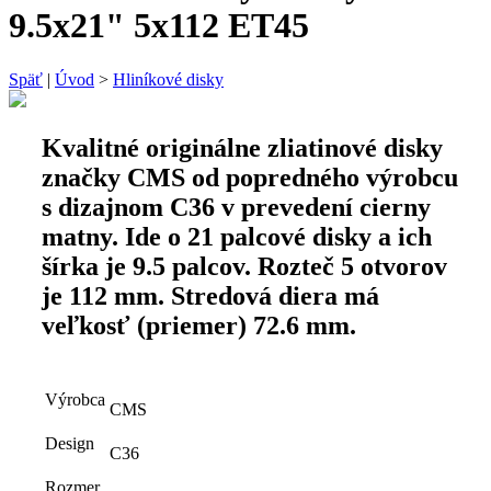
9.5x21" 5x112 ET45
Späť
|
Úvod
>
Hliníkové disky
Kvalitné originálne zliatinové disky
značky CMS od popredného výrobcu
s dizajnom C36 v prevedení cierny
matny. Ide o 21 palcové disky a ich
šírka je 9.5 palcov. Rozteč 5 otvorov
je 112 mm. Stredová diera má
veľkosť (priemer) 72.6 mm.
Výrobca
CMS
Design
C36
Rozmer