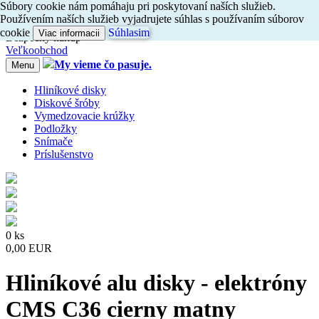
Súbory cookie nám pomáhaju pri poskytovaní naších služieb.
Dovoz do 24h
Používením naších služieb vyjadrujete súhlas s používaním súborov
Radi
vám
poradíme, zavolajte
nám
047/4397722
cookie
Súhlasim
Viac informacii
Bezpečný nákup
Veľkoobchod
My vieme čo pasuje.
Menu
Hliníkové disky
Diskové šróby
Vymedzovacie krúžky
Podložky
Snímače
Príslušenstvo
0 ks
0,00 EUR
Hliníkové alu disky - elektróny
CMS C36 cierny matny