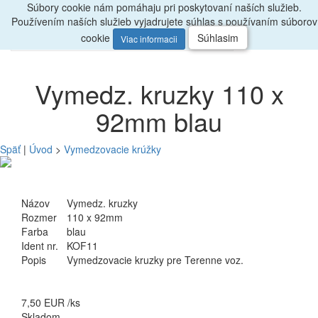
Súbory cookie nám pomáhaju pri poskytovaní naších služieb.
Radi
poradíme, zavolajte
047/4397722
Používením naších služieb vyjadrujete súhlas s používaním súborov
0
Menu
ks
cookie
Súhlasim
Viac informacii
Vymedz. kruzky 110 x
92mm blau
Späť
|
Úvod
>
Vymedzovacie krúžky
Názov
Vymedz. kruzky
Rozmer
110 x 92mm
Farba
blau
Ident nr.
KOF11
Popis
Vymedzovacie kruzky pre Terenne voz.
7,50
EUR
/ks
Skladom