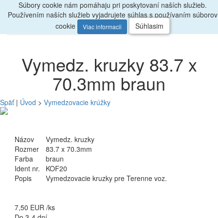
Súbory cookie nám pomáhaju pri poskytovaní naších služieb.
Radi
poradíme, zavolajte
047/4397722
Používením naších služieb vyjadrujete súhlas s používaním súborov
0
Menu
ks
cookie
Súhlasim
Viac informacii
Vymedz. kruzky 83.7 x
70.3mm braun
Späť
|
Úvod
>
Vymedzovacie krúžky
Názov
Vymedz. kruzky
Rozmer
83.7 x 70.3mm
Farba
braun
Ident nr.
KOF20
Popis
Vymedzovacie kruzky pre Terenne voz.
7,50
EUR
/ks
Do 3-4 dní