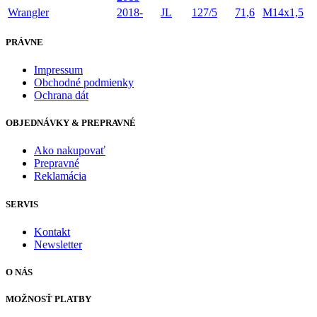
Wrangler
2018-
JL
127/5
71,6
M14x1,5
PRÁVNE
Impressum
Obchodné podmienky
Ochrana dát
OBJEDNÁVKY & PREPRAVNÉ
Ako nakupovať
Prepravné
Reklamácia
SERVIS
Kontakt
Newsletter
O NÁS
MOŽNOSŤ PLATBY