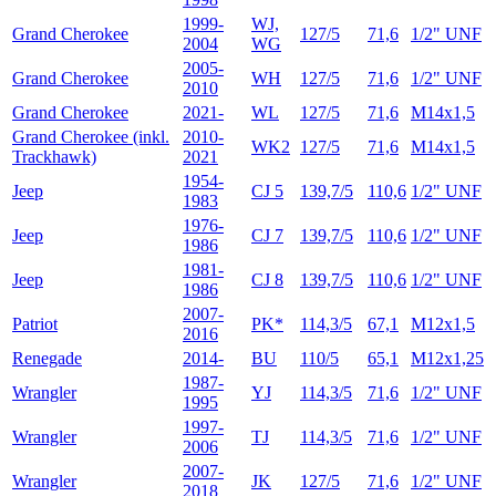
1999-
WJ,
Grand Cherokee
127/5
71,6
1/2" UNF
2004
WG
2005-
Grand Cherokee
WH
127/5
71,6
1/2" UNF
2010
Grand Cherokee
2021-
WL
127/5
71,6
M14x1,5
Grand Cherokee (inkl.
2010-
WK2
127/5
71,6
M14x1,5
Trackhawk)
2021
1954-
Jeep
CJ 5
139,7/5
110,6
1/2" UNF
1983
1976-
Jeep
CJ 7
139,7/5
110,6
1/2" UNF
1986
1981-
Jeep
CJ 8
139,7/5
110,6
1/2" UNF
1986
2007-
Patriot
PK*
114,3/5
67,1
M12x1,5
2016
Renegade
2014-
BU
110/5
65,1
M12x1,25
1987-
Wrangler
YJ
114,3/5
71,6
1/2" UNF
1995
1997-
Wrangler
TJ
114,3/5
71,6
1/2" UNF
2006
2007-
Wrangler
JK
127/5
71,6
1/2" UNF
2018