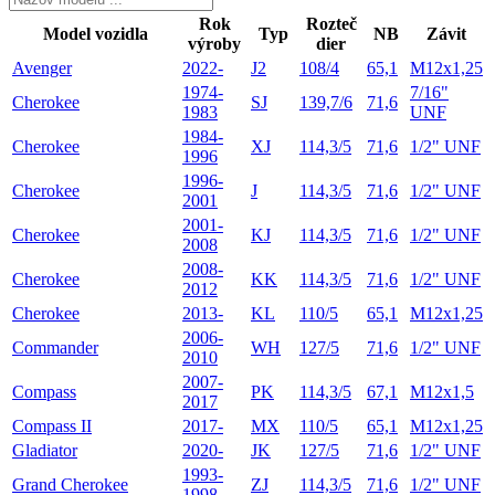
Rok
Rozteč
Model vozidla
Typ
NB
Závit
výroby
dier
Avenger
2022-
J2
108/4
65,1
M12x1,25
1974-
7/16"
Cherokee
SJ
139,7/6
71,6
1983
UNF
1984-
Cherokee
XJ
114,3/5
71,6
1/2" UNF
1996
1996-
Cherokee
J
114,3/5
71,6
1/2" UNF
2001
2001-
Cherokee
KJ
114,3/5
71,6
1/2" UNF
2008
2008-
Cherokee
KK
114,3/5
71,6
1/2" UNF
2012
Cherokee
2013-
KL
110/5
65,1
M12x1,25
2006-
Commander
WH
127/5
71,6
1/2" UNF
2010
2007-
Compass
PK
114,3/5
67,1
M12x1,5
2017
Compass II
2017-
MX
110/5
65,1
M12x1,25
Gladiator
2020-
JK
127/5
71,6
1/2" UNF
1993-
Grand Cherokee
ZJ
114,3/5
71,6
1/2" UNF
1998