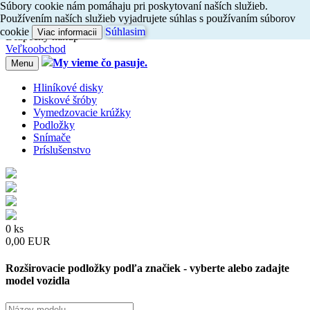
Súbory cookie nám pomáhaju pri poskytovaní naších služieb.
Dovoz do 24h
Používením naších služieb vyjadrujete súhlas s používaním súborov
Radi
vám
poradíme, zavolajte
nám
047/4397722
cookie
Súhlasim
Viac informacii
Bezpečný nákup
Veľkoobchod
My vieme čo pasuje.
Menu
Hliníkové disky
Diskové šróby
Vymedzovacie krúžky
Podložky
Snímače
Príslušenstvo
0 ks
0,00 EUR
Rozširovacie podložky podľa značiek - vyberte alebo zadajte
model vozidla