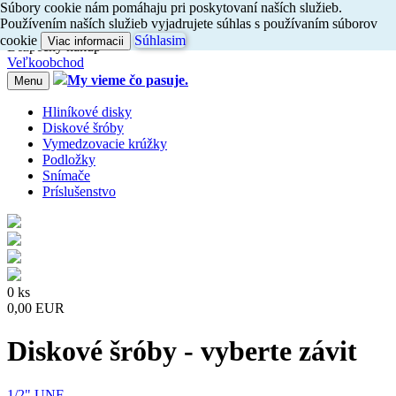
Súbory cookie nám pomáhaju pri poskytovaní naších služieb.
Dovoz do 24h
Používením naších služieb vyjadrujete súhlas s používaním súborov
Radi
vám
poradíme, zavolajte
nám
047/4397722
cookie
Súhlasim
Viac informacii
Bezpečný nákup
Veľkoobchod
My vieme čo pasuje.
Menu
Hliníkové disky
Diskové šróby
Vymedzovacie krúžky
Podložky
Snímače
Príslušenstvo
0 ks
0,00 EUR
Diskové šróby - vyberte závit
1/2" UNF