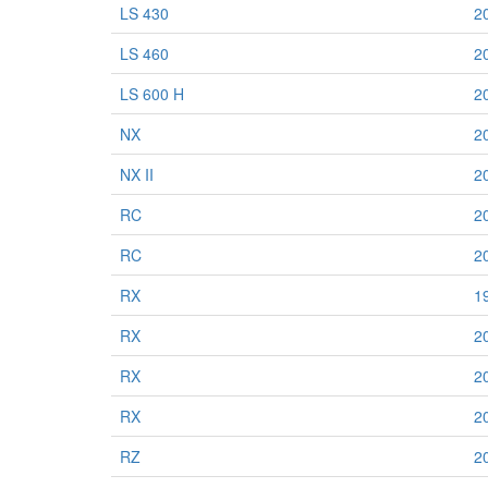
LS 430
2
LS 460
2
LS 600 H
2
NX
2
NX II
2
RC
2
RC
2
RX
1
RX
2
RX
2
RX
2
RZ
2