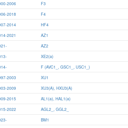
000-2006
F3
006-2018
F4
007-2014
HF4
014-2021
AZ1
021-
AZ2
013-
XE2(a)
014-
F (AVC1_, GSC1_, USC1_)
997-2003
XU1
003-2009
XU3(A), HXU3(A)
009-2015
AL1(a), HAL1(a)
015-2022
AGL2_, GGL2_
023-
BM1