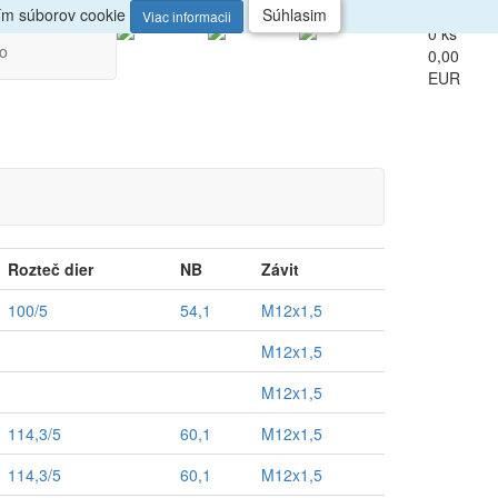
up
Veľkoobchod
ním súborov cookie
Súhlasim
Viac informacii
0 ks
vo
0,00
EUR
Rozteč dier
NB
Závit
100/5
54,1
M12x1,5
M12x1,5
M12x1,5
114,3/5
60,1
M12x1,5
114,3/5
60,1
M12x1,5