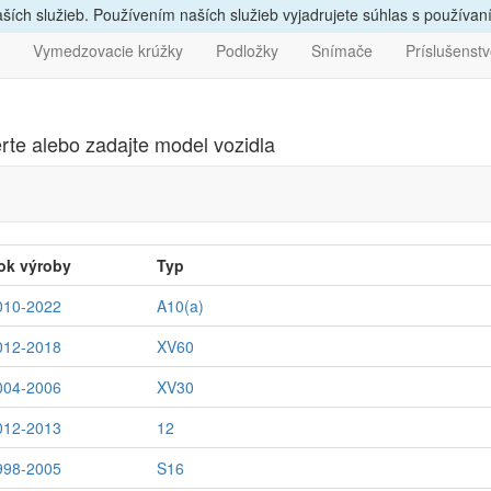
vám
poradíme, zavolajte
nám
047/4397722
Bezpečný nák
ích služieb. Používením naších služieb vyjadrujete súhlas s používa
Vymedzovacie krúžky
Podložky
Snímače
Príslušenst
rte alebo zadajte model vozidla
ok výroby
Typ
010-2022
A10(a)
012-2018
XV60
004-2006
XV30
012-2013
12
998-2005
S16