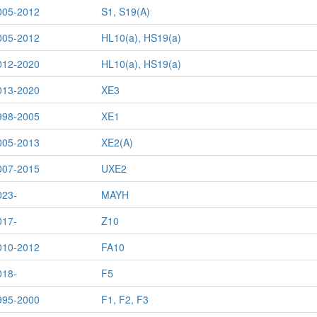
005-2012
S1, S19(A)
005-2012
HL10(a), HS19(a)
012-2020
HL10(a), HS19(a)
013-2020
XE3
998-2005
XE1
005-2013
XE2(A)
007-2015
UXE2
023-
MAYH
017-
Z10
010-2012
FA10
018-
F5
995-2000
F1, F2, F3