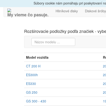
Dovoz do 24h
Radi
Súbory cookie nám pomáhaju pri poskytovaní naš
Hliníkové disky
Diskové šróby
My vieme čo pasuje.
Rozširovacie podložky podľa značiek - vybe
Model vozidla
R
CT 200 H
2
ES300h
2
ES330
2
GS 250
2
GS 300 - 430
1