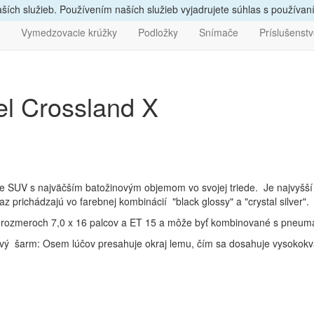
vám
poradíme, zavolajte
nám
047/4397722
Bezpečný nák
ích služieb. Používením naších služieb vyjadrujete súhlas s používa
Vymedzovacie krúžky
Podložky
Snímače
Príslušenst
l Crossland X
 SUV s najväčším batožinovým objemom vo svojej triede. Je najvyšší č
z prichádzajú vo farebnej kombinácií "black glossy" a "crystal silver".
ícii v rozmeroch 7,0 x 16 palcov a ET 15 a môže byť kombinované s pn
vý šarm: Osem lúčov presahuje okraj lemu, čím sa dosahuje vysokokva