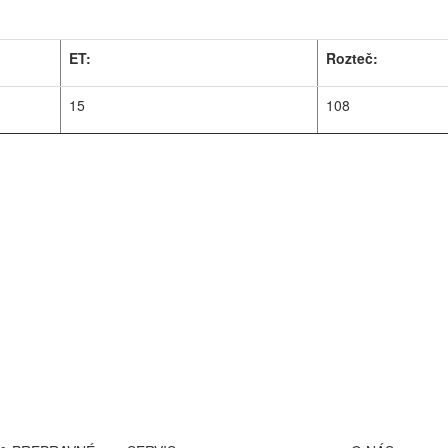
ET:
Rozteč:
15
108