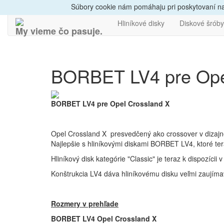
Dovoz do 24h
Radi
Súbory cookie nám pomáhaju pri poskytovaní naš
Hliníkové disky
Diskové šróby
My vieme čo pasuje.
BORBET LV4 pre Ope
BORBET LV4 pre Opel Crossland X
Opel Crossland X presvedčený ako crossover v dizajne
Najlepšie s hliníkovými diskami BORBET LV4, ktoré tera
Hliníkový disk kategórie "Classic" je teraz k dispoz
Konštrukcia LV4 dáva hliníkovému disku veľmi zaujíma
Rozmery v prehľade
BORBET LV4 Opel Crossland X