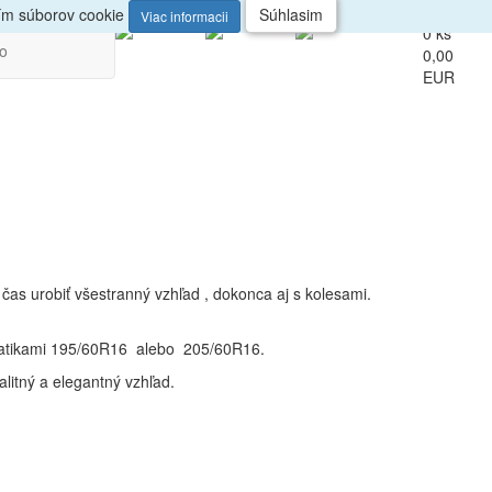
up
Veľkoobchod
ním súborov cookie
Súhlasim
Viac informacii
0 ks
vo
0,00
EUR
as urobiť všestranný vzhľad , dokonca aj s kolesami.
eumatikami 195/60R16 alebo 205/60R16.
litný a elegantný vzhľad.