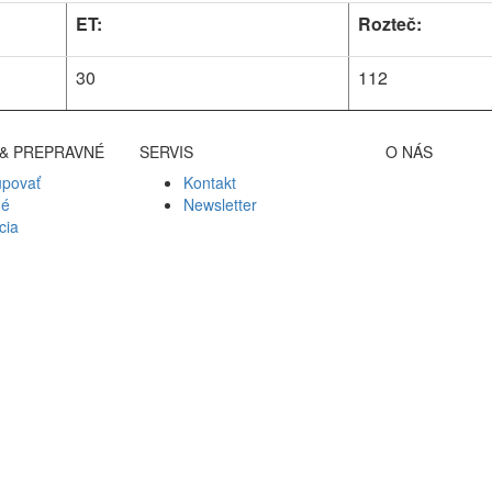
ET:
Rozteč:
30
112
& PREPRAVNÉ
SERVIS
O NÁS
upovať
Kontakt
né
Newsletter
cia