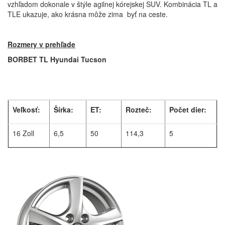
vzhľadom dokonale v štýle agilnej kórejskej SUV. Kombinácia TL a
TLE ukazuje, ako krásna môže zima byť na ceste.
Rozmery v prehľade
BORBET TL Hyundai Tucson
Veľkosť:
Šírka:
ET:
Rozteč:
Počet dier:
16 Zoll
6,5
50
114,3
5