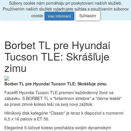
Súbory cookie nám pomáhaju pri poskytovaní naších služieb.
Radi
poradíme, zavolajte
047/4397722
Používením naších služieb vyjadrujete súhlas s používaním súborov
0
Menu
ks
cookie
Súhlasim
Viac informacii
Borbet TL pre Hyundai
Tucson TLE: Skrášľuje
zimu
Borbet TL pre Hyundai Tucson TLE: Skrášľuje zimu.
Facelift Hyundai Tucson TLE premení každodenný život na
zábavku. S BORBET TL v "brilantnom striebre" a "čierne lesklé"
sa pravé zimné koleso teší na svoj nový zážitok.
Hliníkový disk kategórie "Classic" je teraz k dispozícii s rozmermi
6,5 x 16 palcov a ET 50.
Elegantné 5-lúčové koleso prechádza svojim dynamickým