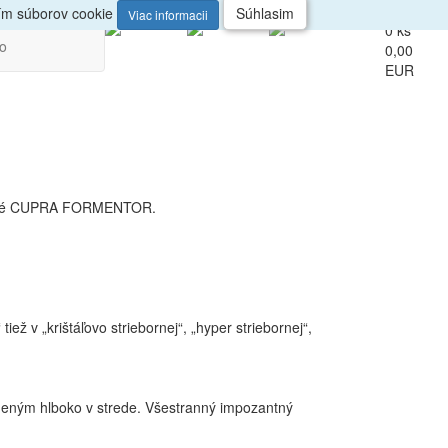
up
Veľkoobchod
ním súborov cookie
Súhlasim
Viac informacii
0 ks
vo
0,00
EUR
r kupé CUPRA FORMENTOR.
iež v „krištáľovo striebornej“, „hyper striebornej“,
tneným hlboko v strede. Všestranný impozantný