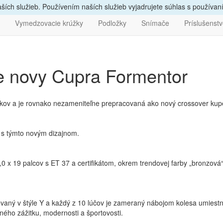
vám
poradíme, zavolajte
nám
047/4397722
Bezpečný nák
ích služieb. Používením naších služieb vyjadrujete súhlas s používa
Vymedzovacie krúžky
Podložky
Snímače
Príslušenst
e novy Cupra Formentor
diskov a je rovnako nezameniteľne prepracovaná ako nový crossove
 s týmto novým dizajnom.
8,0 x 19 palcov s ET 37 a certifikátom, okrem trendovej farby „bronzová“ t
ovaný v štýle Y a každý z 10 lúčov je zameraný nábojom kolesa umies
ého zážitku, modernosti a športovosti.