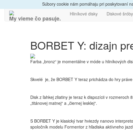
Dovoz do 24h
Radi
Súbory cookie nám pomáhaju pri poskytovaní naš
Hliníkové disky
Diskové šróby
My vieme čo pasuje.
BORBET Y: dizajn pr
Farba „bronz“ je momentálne v móde u hliníkových 
Skvelé je, že BORBET Y teraz prichádza do hry práve
Disk z ľahkej zliatiny je teraz k dispozícii v rozmeroch 
„titánovej matnej“ a „čiernej lesklej“.
S BORBET Y je klasický tvar hviezdy nanovo interpret
spoločník modelu Formentor z hľadiska aktívneho jazdn