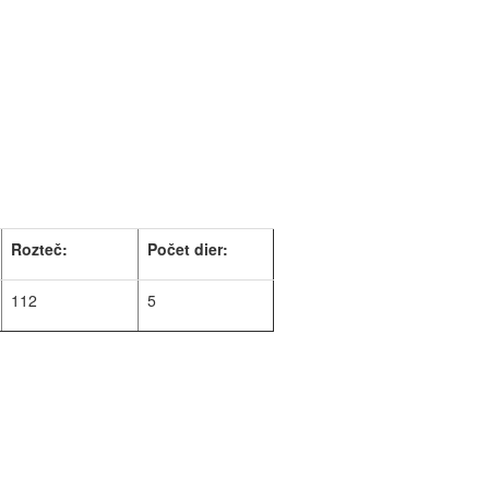
Rozteč:
Počet dier:
112
5