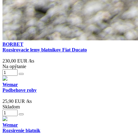
BORBET
Rozsirovacie lemy blatnikov Fiat Ducato
230,00
EUR
/ks
Na opýtanie
Wemar
Podbehove rohy
25,90
EUR
/ks
Skladom
Wemar
Rozsirenie blatnik