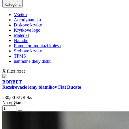
Kategória
Všetko
Aerodynamika
Diskove krytky
Krytkove logo
Material
Naradie
Pomoc pri montazi kolesa
Srobove krytky
TPMS
nahradne diely disku
X filter reset
BORBET
Rozsirovacie lemy blatnikov Fiat Ducato
230,00
EUR
/ks
Na opýtanie