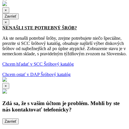
×
Zavrieť
×
NENAŠLI STE POTREBNÝ ŠRÓB?
Ak ste nenašli potrebné šróby, zrejme potrebujete niečo špeciálne,
prezrite si SCC šróbový katalóg, obsahuje najširší výber diskových
šróbov od najbežnejších až po úplne atypické. Zobrazenie stavu je v
nemeckom sklade, s pravidelným týždňovým zvozom na Slovensko.
Chcem hľadať v SCC Šróbový katalóg
Chcem ostať v DAP Šróbový katalóg
×
Zdá sa, že s vaším účtom je problém. Mohli by ste
nás kontaktovať telefonicky?
Zavrieť