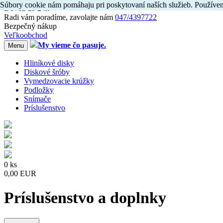
Súbory cookie nám pomáhaju pri poskytovaní naších služieb. Používen
Dovoz do 24h
Radi
vám
poradíme, zavolajte
nám
047/4397722
Bezpečný nákup
Veľkoobchod
My vieme čo pasuje.
Menu
Hliníkové disky
Diskové šróby
Vymedzovacie krúžky
Podložky
Snímače
Príslušenstvo
0 ks
0,00 EUR
Príslušenstvo a doplnky