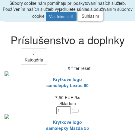
Súbory cookie nám pomáhaju pri poskytovaní naších služieb.
Radi
poradíme, zavolajte
047/4397722
Používením naších služieb vyjadrujete súhlas s používaním súborov
0
Menu
ks
cookie
Súhlasim
Viac informacii
Príslušenstvo a doplnky
Kategória
X filter reset
Krytkove logo
samolepky Lexus 60
7,50
EUR
/ks
Skladom
Krytkove logo
samolepky Mazda 55