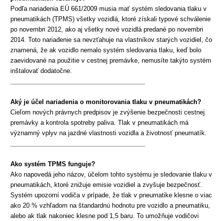
Podľa nariadenia EÚ 661/2009 musia mať systém sledovania tlaku v
pneumatikách (TPMS) všetky vozidlá, ktoré získali typové schválenie
po novembri 2012, ako aj všetky nové vozidlá predané po novembri
2014. Toto nariadenie sa nevzťahuje na vlastníkov starých vozidiel, čo
znamená, že ak vozidlo nemalo systém sledovania tlaku, keď bolo
zaevidované na použitie v cestnej premávke, nemusíte takýto systém
inštalovať dodatočne.
_______________________________________
Aký je účel nariadenia o
monitorovania
tlaku v pneumatikách?
Cieľom nových právnych predpisov je zvýšenie bezpečnosti cestnej
premávky a kontrola spotreby paliva. Tlak v pneumatikách má
významný vplyv na jazdné vlastnosti vozidla a životnosť pneumatík.
_______________________________________
Ako systém TPMS funguje?
Ako napovedá jeho názov, účelom tohto systému je sledovanie tlaku v
pneumatikách, ktoré znižuje emisie vozidiel a zvyšuje bezpečnosť.
Systém upozorní vodiča v prípade, že tlak v pneumatike klesne o viac
ako 20 % vzhľadom na štandardnú hodnotu pre vozidlo a pneumatiku,
alebo ak tlak nakoniec klesne pod 1,5 baru. To umožňuje vodičovi