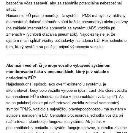
bezpečne včas zastaviť, aby sa zabránilo potenciálne nebezpečnej
situácii.
Nariadenie EÚ priamo neurčuje, či systém TPMS má byť tzv. aktívny
(samostatné tlakové snímače vnútri každej pneumatiky) alebo pasívny
(na základe interpretácie správania sa systému ABS vozidla pri
zmenách v rýchlosti otáčania pneumatík). Najdôležitejšie je, že
systém musí spĺňať všetky požiadavky nariadenia EÚ. Rozhodnutie o
tom, ktorý systém sa použije, prijmú výrobcovia vozidiel.
_______________________________________
Ako mám vedieť, či je moje vozidlo vybavené systémom
monitorovania
tlaku v pneumatikách, ktorý je v súlade s
nariadením EÚ?
Najjednoduchší spôsob, ako overiť existenciu systému, je
skontrolovať, kedy bolo vozidlo vyrobené (pozri časť „Na ktoré vozidlá
sa nariadenie EÚ o sledovania tlaku v pneumatikách vzťahuje?“). Ak
sa na palubnej doske pri naštartovaní vozidla zobrazí samostatný
symbol TPMS, vozidlo s najväčšou pravdepodobnosťou má systém v
súlade s nariadením EÚ. Centrálna procesorová jednotka vozidla pri
naštartovaní skontroluje fungovanie systému. Ak je tlak v
pneumatikách v poriadku a systém funguje správne, kontrolka zhasne