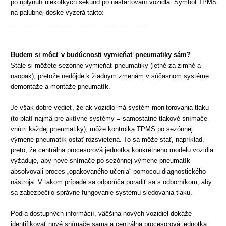
po uplynutí niekoľkých sekúnd po naštartovaní vozidla. Symbol TPMS
na palubnej doske vyzerá takto:
_______________________________________
Budem si môcť v budúcnosti vymieňať pneumatiky sám?
Stále si môžete sezónne vymieňať pneumatiky (letné za zimné a
naopak), pretože nedôjde k žiadnym zmenám v súčasnom systéme
demontáže a montáže pneumatík.
Je však dobré vedieť, že ak vozidlo má systém
monitorovania
tlaku
(to platí najmä pre aktívne systémy = samostatné tlakové snímače
vnútri každej pneumatiky), môže kontrolka TPMS po sezónnej
výmene pneumatík ostať rozsvietená. To sa môže stať, napríklad,
preto, že centrálna procesorová jednotka konkrétneho modelu vozidla
vyžaduje, aby nové snímače po sezónnej výmene pneumatík
absolvovali proces „opakovaného učenia“ pomocou diagnostického
nástroja. V takom prípade sa odporúča poradiť sa s odborníkom, aby
sa zabezpečilo správne fungovanie systému sledovania tlaku.
Podľa dostupných informácií, väčšina nových vozidiel dokáže
identifikovať nové snímače sama a centrálna procesorová jednotka