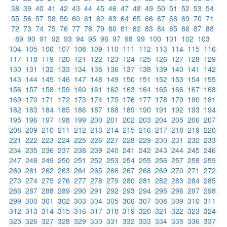
38
39
40
41
42
43
44
45
46
47
48
49
50
51
52
53
54
55
56
57
58
59
60
61
62
63
64
65
66
67
68
69
70
71
72
73
74
75
76
77
78
79
80
81
82
83
84
85
86
87
88
89
90
91
92
93
94
95
96
97
98
99
100
101
102
103
104
105
106
107
108
109
110
111
112
113
114
115
116
117
118
119
120
121
122
123
124
125
126
127
128
129
130
131
132
133
134
135
136
137
138
139
140
141
142
143
144
145
146
147
148
149
150
151
152
153
154
155
156
157
158
159
160
161
162
163
164
165
166
167
168
169
170
171
172
173
174
175
176
177
178
179
180
181
182
183
184
185
186
187
188
189
190
191
192
193
194
195
196
197
198
199
200
201
202
203
204
205
206
207
208
209
210
211
212
213
214
215
216
217
218
219
220
221
222
223
224
225
226
227
228
229
230
231
232
233
234
235
236
237
238
239
240
241
242
243
244
245
246
247
248
249
250
251
252
253
254
255
256
257
258
259
260
261
262
263
264
265
266
267
268
269
270
271
272
273
274
275
276
277
278
279
280
281
282
283
284
285
286
287
288
289
290
291
292
293
294
295
296
297
298
299
300
301
302
303
304
305
306
307
308
309
310
311
312
313
314
315
316
317
318
319
320
321
322
323
324
325
326
327
328
329
330
331
332
333
334
335
336
337