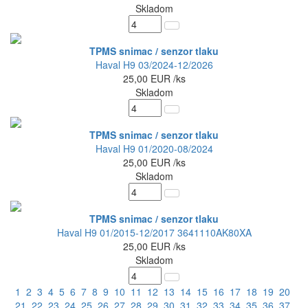
Skladom
TPMS snimac / senzor tlaku
Haval H9 03/2024-12/2026
25,00
EUR
/ks
Skladom
TPMS snimac / senzor tlaku
Haval H9 01/2020-08/2024
25,00
EUR
/ks
Skladom
TPMS snimac / senzor tlaku
Haval H9 01/2015-12/2017 3641110AK80XA
25,00
EUR
/ks
Skladom
1
2
3
4
5
6
7
8
9
10
11
12
13
14
15
16
17
18
19
20
21
22
23
24
25
26
27
28
29
30
31
32
33
34
35
36
37