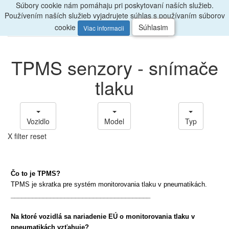
Súbory cookie nám pomáhaju pri poskytovaní naších služieb.
Radi
poradíme, zavolajte
047/4397722
Používením naších služieb vyjadrujete súhlas s používaním súborov
0
Menu
ks
cookie
Súhlasim
Viac informacii
TPMS senzory - snímače
tlaku
Vozidlo
Model
Typ
X filter reset
Čo to je TPMS?
TPMS je skratka pre systém monitorovania tlaku v pneumatikách.
_______________________________________
Na ktoré vozidlá sa nariadenie EÚ o
monitorovania
tlaku v
pneumatikách vzťahuje?