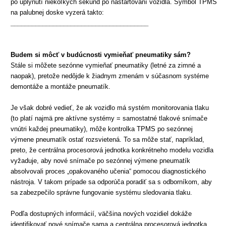
po uplynutí niekoľkých sekúnd po naštartovaní vozidla. Symbol TPMS
na palubnej doske vyzerá takto:
_______________________________________
Budem si môcť v budúcnosti vymieňať pneumatiky sám?
Stále si môžete sezónne vymieňať pneumatiky (letné za zimné a
naopak), pretože nedôjde k žiadnym zmenám v súčasnom systéme
demontáže a montáže pneumatík.
Je však dobré vedieť, že ak vozidlo má systém
monitorovania
tlaku
(to platí najmä pre aktívne systémy = samostatné tlakové snímače
vnútri každej pneumatiky), môže kontrolka TPMS po sezónnej
výmene pneumatík ostať rozsvietená. To sa môže stať, napríklad,
preto, že centrálna procesorová jednotka konkrétneho modelu vozidla
vyžaduje, aby nové snímače po sezónnej výmene pneumatík
absolvovali proces „opakovaného učenia“ pomocou diagnostického
nástroja. V takom prípade sa odporúča poradiť sa s odborníkom, aby
sa zabezpečilo správne fungovanie systému sledovania tlaku.
Podľa dostupných informácií, väčšina nových vozidiel dokáže
identifikovať nové snímače sama a centrálna procesorová jednotka