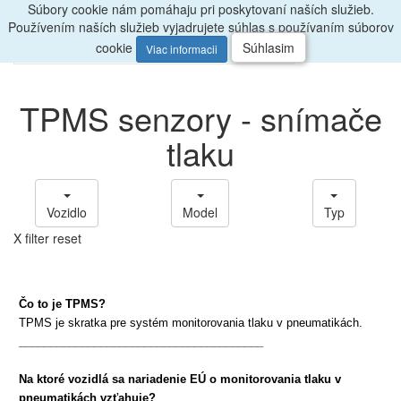
Súbory cookie nám pomáhaju pri poskytovaní naších služieb.
Radi
poradíme, zavolajte
047/4397722
Používením naších služieb vyjadrujete súhlas s používaním súborov
0
Menu
ks
cookie
Súhlasim
Viac informacii
TPMS senzory - snímače
tlaku
Vozidlo
Model
Typ
X filter reset
Čo to je TPMS?
TPMS je skratka pre systém monitorovania tlaku v pneumatikách.
_______________________________________
Na ktoré vozidlá sa nariadenie EÚ o
monitorovania
tlaku v
pneumatikách vzťahuje?