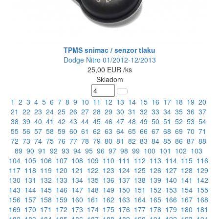
TPMS snimac / senzor tlaku
Dodge Nitro 01/2012-12/2013
25,00
EUR
/ks
Skladom
1
2
3
4
5
6
7
8
9
10
11
12
13
14
15
16
17
18
19
20
21
22
23
24
25
26
27
28
29
30
31
32
33
34
35
36
37
38
39
40
41
42
43
44
45
46
47
48
49
50
51
52
53
54
55
56
57
58
59
60
61
62
63
64
65
66
67
68
69
70
71
72
73
74
75
76
77
78
79
80
81
82
83
84
85
86
87
88
89
90
91
92
93
94
95
96
97
98
99
100
101
102
103
104
105
106
107
108
109
110
111
112
113
114
115
116
117
118
119
120
121
122
123
124
125
126
127
128
129
130
131
132
133
134
135
136
137
138
139
140
141
142
143
144
145
146
147
148
149
150
151
152
153
154
155
156
157
158
159
160
161
162
163
164
165
166
167
168
169
170
171
172
173
174
175
176
177
178
179
180
181