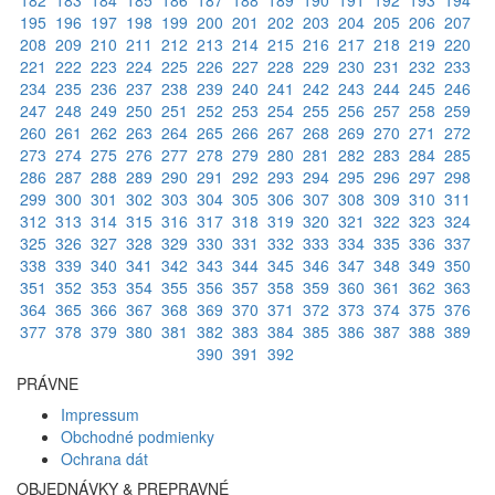
182
183
184
185
186
187
188
189
190
191
192
193
194
195
196
197
198
199
200
201
202
203
204
205
206
207
208
209
210
211
212
213
214
215
216
217
218
219
220
221
222
223
224
225
226
227
228
229
230
231
232
233
234
235
236
237
238
239
240
241
242
243
244
245
246
247
248
249
250
251
252
253
254
255
256
257
258
259
260
261
262
263
264
265
266
267
268
269
270
271
272
273
274
275
276
277
278
279
280
281
282
283
284
285
286
287
288
289
290
291
292
293
294
295
296
297
298
299
300
301
302
303
304
305
306
307
308
309
310
311
312
313
314
315
316
317
318
319
320
321
322
323
324
325
326
327
328
329
330
331
332
333
334
335
336
337
338
339
340
341
342
343
344
345
346
347
348
349
350
351
352
353
354
355
356
357
358
359
360
361
362
363
364
365
366
367
368
369
370
371
372
373
374
375
376
377
378
379
380
381
382
383
384
385
386
387
388
389
390
391
392
PRÁVNE
Impressum
Obchodné podmienky
Ochrana dát
OBJEDNÁVKY & PREPRAVNÉ