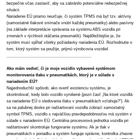
bezpečne včas zastaviť, aby sa zabránilo potenciálne nebezpečnej
situácii.
Nariadenie EÚ priamo neurčuje, či systém TPMS má byť tzv. aktívny
(samostatné tlakové snímače vnútri každej pneumatiky) alebo pasívny
(na základe interpretácie správania sa systému ABS vozidla pri
zmenách v rýchlosti otáčania pneumatík). Najdôležitejšie je, že
systém musí spĺňať všetky požiadavky nariadenia EÚ. Rozhodnutie o
tom, ktorý systém sa použije, prijmú výrobcovia vozidiel.
_______________________________________
Ako mám vedieť, či je moje vozidlo vybavené systémom
monitorovania
tlaku v pneumatikách, ktorý je v súlade s
nariadením EÚ?
Najjednoduchší spôsob, ako overiť existenciu systému, je
skontrolovať, kedy bolo vozidlo vyrobené (pozri časť „Na ktoré vozidlá
sa nariadenie EÚ o sledovania tlaku v pneumatikách vzťahuje?“). Ak
sa na palubnej doske pri naštartovaní vozidla zobrazí samostatný
symbol TPMS, vozidlo s najväčšou pravdepodobnosťou má systém v
súlade s nariadením EÚ. Centrálna procesorová jednotka vozidla pri
naštartovaní skontroluje fungovanie systému. Ak je tlak v
pneumatikách v poriadku a systém funguje správne, kontrolka zhasne