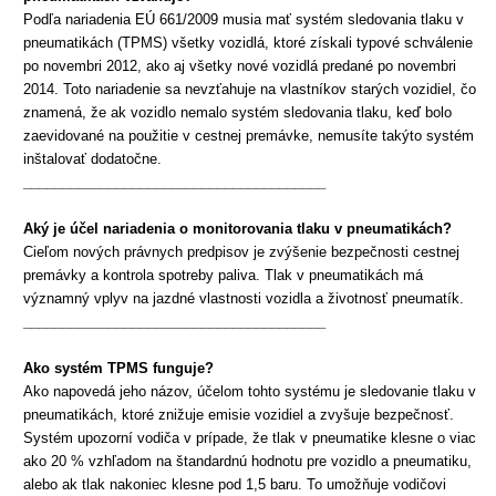
Podľa nariadenia EÚ 661/2009 musia mať systém sledovania tlaku v
pneumatikách (TPMS) všetky vozidlá, ktoré získali typové schválenie
po novembri 2012, ako aj všetky nové vozidlá predané po novembri
2014. Toto nariadenie sa nevzťahuje na vlastníkov starých vozidiel, čo
znamená, že ak vozidlo nemalo systém sledovania tlaku, keď bolo
zaevidované na použitie v cestnej premávke, nemusíte takýto systém
inštalovať dodatočne.
_______________________________________
Aký je účel nariadenia o
monitorovania
tlaku v pneumatikách?
Cieľom nových právnych predpisov je zvýšenie bezpečnosti cestnej
premávky a kontrola spotreby paliva. Tlak v pneumatikách má
významný vplyv na jazdné vlastnosti vozidla a životnosť pneumatík.
_______________________________________
Ako systém TPMS funguje?
Ako napovedá jeho názov, účelom tohto systému je sledovanie tlaku v
pneumatikách, ktoré znižuje emisie vozidiel a zvyšuje bezpečnosť.
Systém upozorní vodiča v prípade, že tlak v pneumatike klesne o viac
ako 20 % vzhľadom na štandardnú hodnotu pre vozidlo a pneumatiku,
alebo ak tlak nakoniec klesne pod 1,5 baru. To umožňuje vodičovi