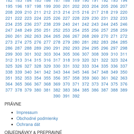
182
183
184
185
186
187
188
189
190
191
192
193
194
195
196
197
198
199
200
201
202
203
204
205
206
207
208
209
210
211
212
213
214
215
216
217
218
219
220
221
222
223
224
225
226
227
228
229
230
231
232
233
234
235
236
237
238
239
240
241
242
243
244
245
246
247
248
249
250
251
252
253
254
255
256
257
258
259
260
261
262
263
264
265
266
267
268
269
270
271
272
273
274
275
276
277
278
279
280
281
282
283
284
285
286
287
288
289
290
291
292
293
294
295
296
297
298
299
300
301
302
303
304
305
306
307
308
309
310
311
312
313
314
315
316
317
318
319
320
321
322
323
324
325
326
327
328
329
330
331
332
333
334
335
336
337
338
339
340
341
342
343
344
345
346
347
348
349
350
351
352
353
354
355
356
357
358
359
360
361
362
363
364
365
366
367
368
369
370
371
372
373
374
375
376
377
378
379
380
381
382
383
384
385
386
387
388
389
390
391
392
PRÁVNE
Impressum
Obchodné podmienky
Ochrana dát
OBJEDNÁVKY & PREPRAVNÉ