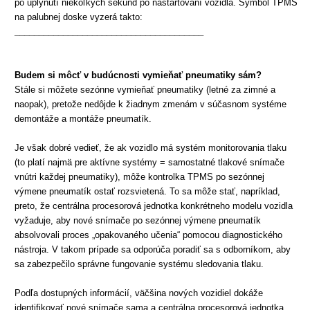
po uplynutí niekoľkých sekúnd po naštartovaní vozidla. Symbol TPMS
na palubnej doske vyzerá takto:
_______________________________________
Budem si môcť v budúcnosti vymieňať pneumatiky sám?
Stále si môžete sezónne vymieňať pneumatiky (letné za zimné a
naopak), pretože nedôjde k žiadnym zmenám v súčasnom systéme
demontáže a montáže pneumatík.
Je však dobré vedieť, že ak vozidlo má systém
monitorovania
tlaku
(to platí najmä pre aktívne systémy = samostatné tlakové snímače
vnútri každej pneumatiky), môže kontrolka TPMS po sezónnej
výmene pneumatík ostať rozsvietená. To sa môže stať, napríklad,
preto, že centrálna procesorová jednotka konkrétneho modelu vozidla
vyžaduje, aby nové snímače po sezónnej výmene pneumatík
absolvovali proces „opakovaného učenia“ pomocou diagnostického
nástroja. V takom prípade sa odporúča poradiť sa s odborníkom, aby
sa zabezpečilo správne fungovanie systému sledovania tlaku.
Podľa dostupných informácií, väčšina nových vozidiel dokáže
identifikovať nové snímače sama a centrálna procesorová jednotka