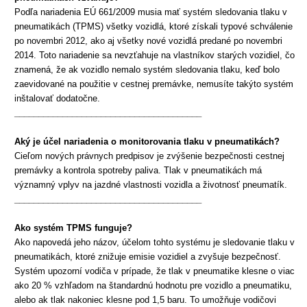
Podľa nariadenia EÚ 661/2009 musia mať systém sledovania tlaku v
pneumatikách (TPMS) všetky vozidlá, ktoré získali typové schválenie
po novembri 2012, ako aj všetky nové vozidlá predané po novembri
2014. Toto nariadenie sa nevzťahuje na vlastníkov starých vozidiel, čo
znamená, že ak vozidlo nemalo systém sledovania tlaku, keď bolo
zaevidované na použitie v cestnej premávke, nemusíte takýto systém
inštalovať dodatočne.
_______________________________________
Aký je účel nariadenia o
monitorovania
tlaku v pneumatikách?
Cieľom nových právnych predpisov je zvýšenie bezpečnosti cestnej
premávky a kontrola spotreby paliva. Tlak v pneumatikách má
významný vplyv na jazdné vlastnosti vozidla a životnosť pneumatík.
_______________________________________
Ako systém TPMS funguje?
Ako napovedá jeho názov, účelom tohto systému je sledovanie tlaku v
pneumatikách, ktoré znižuje emisie vozidiel a zvyšuje bezpečnosť.
Systém upozorní vodiča v prípade, že tlak v pneumatike klesne o viac
ako 20 % vzhľadom na štandardnú hodnotu pre vozidlo a pneumatiku,
alebo ak tlak nakoniec klesne pod 1,5 baru. To umožňuje vodičovi