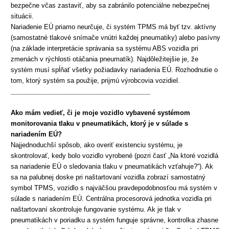
bezpečne včas zastaviť, aby sa zabránilo potenciálne nebezpečnej
situácii.
Nariadenie EÚ priamo neurčuje, či systém TPMS má byť tzv. aktívny
(samostatné tlakové snímače vnútri každej pneumatiky) alebo pasívny
(na základe interpretácie správania sa systému ABS vozidla pri
zmenách v rýchlosti otáčania pneumatík). Najdôležitejšie je, že
systém musí spĺňať všetky požiadavky nariadenia EÚ. Rozhodnutie o
tom, ktorý systém sa použije, prijmú výrobcovia vozidiel.
_______________________________________
Ako mám vedieť, či je moje vozidlo vybavené systémom
monitorovania
tlaku v pneumatikách, ktorý je v súlade s
nariadením EÚ?
Najjednoduchší spôsob, ako overiť existenciu systému, je
skontrolovať, kedy bolo vozidlo vyrobené (pozri časť „Na ktoré vozidlá
sa nariadenie EÚ o sledovania tlaku v pneumatikách vzťahuje?“). Ak
sa na palubnej doske pri naštartovaní vozidla zobrazí samostatný
symbol TPMS, vozidlo s najväčšou pravdepodobnosťou má systém v
súlade s nariadením EÚ. Centrálna procesorová jednotka vozidla pri
naštartovaní skontroluje fungovanie systému. Ak je tlak v
pneumatikách v poriadku a systém funguje správne, kontrolka zhasne