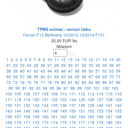
TPMS snimac / senzor tlaku
Ferrari F12 Berlinetta 10/2012-12/2014 F151
25,00
EUR
/ks
Skladom
1
2
3
4
5
6
7
8
9
10
11
12
13
14
15
16
17
18
19
20
21
22
23
24
25
26
27
28
29
30
31
32
33
34
35
36
37
38
39
40
41
42
43
44
45
46
47
48
49
50
51
52
53
54
55
56
57
58
59
60
61
62
63
64
65
66
67
68
69
70
71
72
73
74
75
76
77
78
79
80
81
82
83
84
85
86
87
88
89
90
91
92
93
94
95
96
97
98
99
100
101
102
103
104
105
106
107
108
109
110
111
112
113
114
115
116
117
118
119
120
121
122
123
124
125
126
127
128
129
130
131
132
133
134
135
136
137
138
139
140
141
142
143
144
145
146
147
148
149
150
151
152
153
154
155
156
157
158
159
160
161
162
163
164
165
166
167
168
169
170
171
172
173
174
175
176
177
178
179
180
181