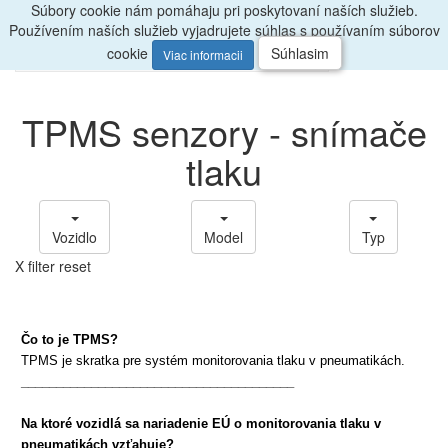
Súbory cookie nám pomáhaju pri poskytovaní naších služieb.
Radi
poradíme, zavolajte
047/4397722
Používením naších služieb vyjadrujete súhlas s používaním súborov
0
Menu
ks
cookie
Súhlasim
Viac informacii
TPMS senzory - snímače
tlaku
Vozidlo
Model
Typ
X filter reset
Čo to je TPMS?
TPMS je skratka pre systém monitorovania tlaku v pneumatikách.
_______________________________________
Na ktoré vozidlá sa nariadenie EÚ o
monitorovania
tlaku v
pneumatikách vzťahuje?