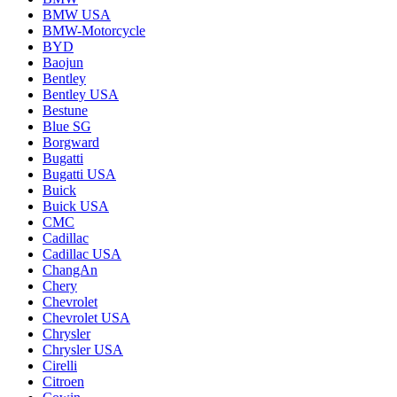
BMW USA
BMW-Motorcycle
BYD
Baojun
Bentley
Bentley USA
Bestune
Blue SG
Borgward
Bugatti
Bugatti USA
Buick
Buick USA
CMC
Cadillac
Cadillac USA
ChangAn
Chery
Chevrolet
Chevrolet USA
Chrysler
Chrysler USA
Cirelli
Citroen