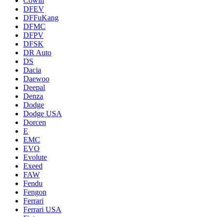
Cowin
DFEV
DFFuKang
DFMC
DFPV
DFSK
DR Auto
DS
Dacia
Daewoo
Deepal
Denza
Dodge
Dodge USA
Dorcen
E
EMC
EVO
Evolute
Exeed
FAW
Fendu
Fengon
Ferrari
Ferrari USA