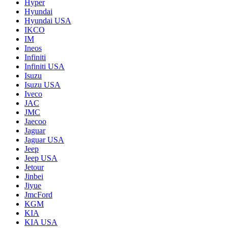
Hyper
Hyundai
Hyundai USA
IKCO
IM
Ineos
Infiniti
Infiniti USA
Isuzu
Isuzu USA
Iveco
JAC
JMC
Jaecoo
Jaguar
Jaguar USA
Jeep
Jeep USA
Jetour
Jinbei
Jiyue
JmcFord
KGM
KIA
KIA USA