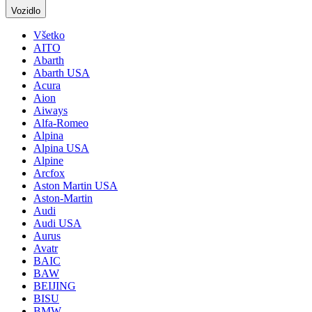
Vozidlo
Všetko
AITO
Abarth
Abarth USA
Acura
Aion
Aiways
Alfa-Romeo
Alpina
Alpina USA
Alpine
Arcfox
Aston Martin USA
Aston-Martin
Audi
Audi USA
Aurus
Avatr
BAIC
BAW
BEIJING
BISU
BMW