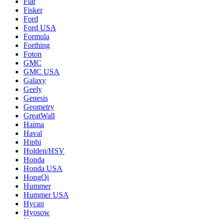
Fiat
Fisker
Ford
Ford USA
Formula
Forthing
Foton
GMC
GMC USA
Galaxy
Geely
Genesis
Geometry
GreatWall
Haima
Haval
Hiphi
Holden/HSV
Honda
Honda USA
HongQi
Hummer
Hummer USA
Hycan
Hyosow