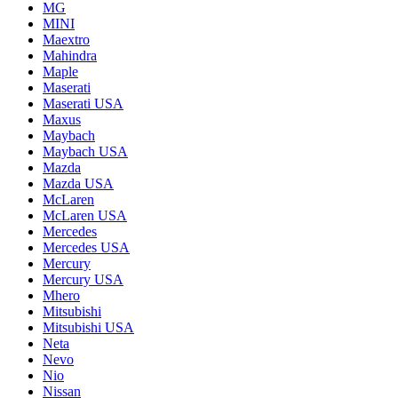
MG
MINI
Maextro
Mahindra
Maple
Maserati
Maserati USA
Maxus
Maybach
Maybach USA
Mazda
Mazda USA
McLaren
McLaren USA
Mercedes
Mercedes USA
Mercury
Mercury USA
Mhero
Mitsubishi
Mitsubishi USA
Neta
Nevo
Nio
Nissan