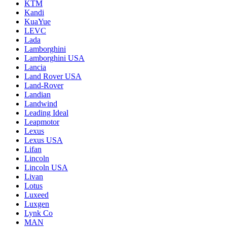
KTM
Kandi
KuaYue
LEVC
Lada
Lamborghini
Lamborghini USA
Lancia
Land Rover USA
Land-Rover
Landian
Landwind
Leading Ideal
Leapmotor
Lexus
Lexus USA
Lifan
Lincoln
Lincoln USA
Livan
Lotus
Luxeed
Luxgen
Lynk Co
MAN