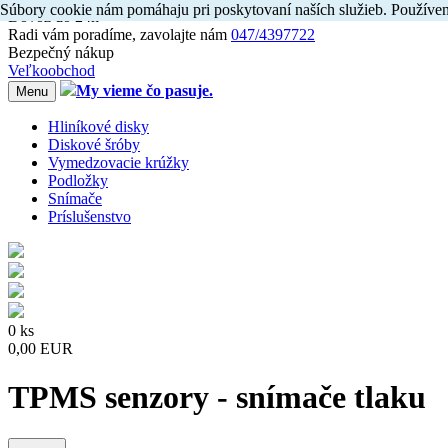
Súbory cookie nám pomáhaju pri poskytovaní naších služieb. Používen
Dovoz do 24h
Radi
vám
poradíme, zavolajte
nám
047/4397722
Bezpečný nákup
Veľkoobchod
My vieme čo pasuje.
Menu
Hliníkové disky
Diskové šróby
Vymedzovacie krúžky
Podložky
Snímače
Príslušenstvo
0 ks
0,00 EUR
TPMS senzory - snímače tlaku