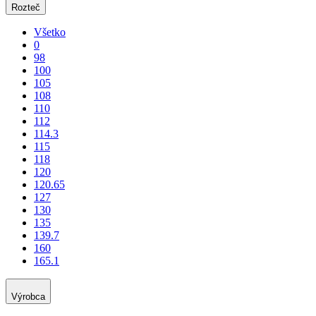
Rozteč
Všetko
0
98
100
105
108
110
112
114.3
115
118
120
120.65
127
130
135
139.7
160
165.1
Výrobca