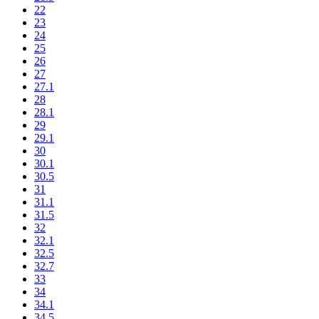
22
23
24
25
26
27
27.1
28
28.1
29
29.1
30
30.1
30.5
31
31.1
31.5
32
32.1
32.5
32.7
33
34
34.1
34.5