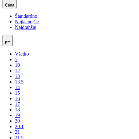
Cena
Štandardne
Najlacnejšie
Najdrahšie
ET
Všetko
5
10
12
13
13.5
14
15
16
17
18
19
20
20.1
21
21.5