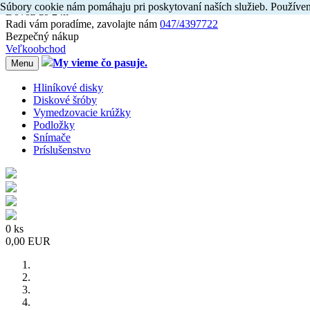
Súbory cookie nám pomáhaju pri poskytovaní naších služieb. Používen
Dovoz do 24h
Radi
vám
poradíme, zavolajte
nám
047/4397722
Bezpečný nákup
Veľkoobchod
My vieme čo pasuje.
Menu
Hliníkové disky
Diskové šróby
Vymedzovacie krúžky
Podložky
Snímače
Príslušenstvo
0 ks
0,00 EUR