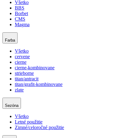
Všetko
BBS
Borbet
CMS
Magma
Farba
Všetko
cervene
cierne
cierne-kombinovane
strieborne
titan/antracit
titan/grafit-kombinovane
zlate
Sezóna
Všetko
Letné použitie
Zimné/celoročné použitie