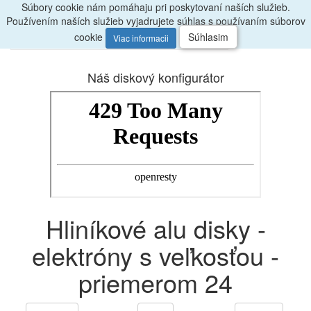
Súbory cookie nám pomáhaju pri poskytovaní naších služieb.
Radi
poradíme, zavolajte
047/4397722
Používením naších služieb vyjadrujete súhlas s používaním súborov
0
Menu
ks
cookie
Súhlasim
Viac informacii
Náš diskový konfigurátor
Hliníkové alu disky -
elektróny s veľkosťou -
priemerom 24