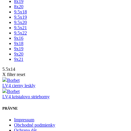
8x19
8x20
9.5x18
9.5x19
9.5x20
9.5x21
9.5x22
9x16
9x18
9x19
9x20
9x21
5.5x14
X filter reset
Borbet
LV4 cierny leskly
Borbet
LV4 kristalovo strieborny
PRÁVNE
Impressum
Obchodné podmienky
Ochrana dát