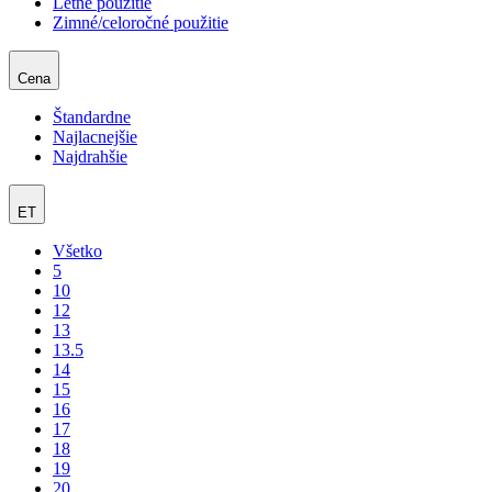
Letné použitie
Zimné/celoročné použitie
Cena
Štandardne
Najlacnejšie
Najdrahšie
ET
Všetko
5
10
12
13
13.5
14
15
16
17
18
19
20