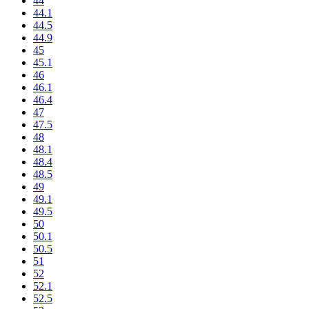
44
44.1
44.5
44.9
45
45.1
46
46.1
46.4
47
47.5
48
48.1
48.4
48.5
49
49.1
49.5
50
50.1
50.5
51
52
52.1
52.5