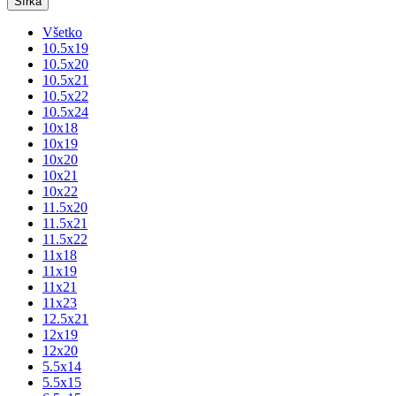
Šírka
Všetko
10.5x19
10.5x20
10.5x21
10.5x22
10.5x24
10x18
10x19
10x20
10x21
10x22
11.5x20
11.5x21
11.5x22
11x18
11x19
11x21
11x23
12.5x21
12x19
12x20
5.5x14
5.5x15