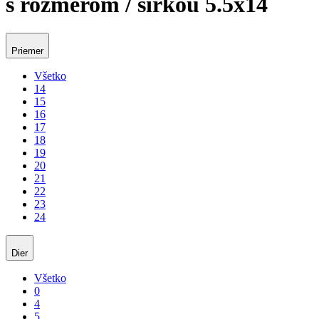
s rozmerom / šírkou 5.5x14
Priemer
Všetko
14
15
16
17
18
19
20
21
22
23
24
Dier
Všetko
0
4
5