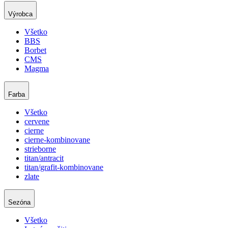
Výrobca
Všetko
BBS
Borbet
CMS
Magma
Farba
Všetko
cervene
cierne
cierne-kombinovane
strieborne
titan/antracit
titan/grafit-kombinovane
zlate
Sezóna
Všetko