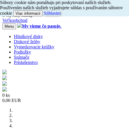
Súbory cookie nám pomáhaju pri poskytovaní naších služieb.
Dovoz do 24h
Používením naších služieb vyjadrujete súhlas s používaním súborov
Radi
vám
poradíme, zavolajte
nám
047/4397722
cookie
Súhlasim
Viac informacii
Bezpečný nákup
Veľkoobchod
My vieme čo pasuje.
Menu
Hliníkové disky
Diskové šróby
Vymedzovacie krúžky
Podložky
Snímače
Príslušenstvo
0 ks
0,00 EUR